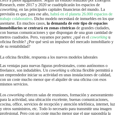
crece a pasos agigantados. Según un estudio realizado por Emergent
Research, entre 2017 y 2020 se cuadriplicarán los espacios de
coworking,
en las principales capitales financieras del mundo. La
previsión es que, para ese año,
habrá en el planeta 26.000 espacios de
trabajo colaborativo
. Dicho modelo necesitará de inmuebles en los que
asentarse. En muchos casos,
la demanda de este tipo de espacios
inmobiliarios se centrará en zonas céntricas
de grandes ciudades,
con buenas comunicaciones y que dispongan de una gran cantidad de
metros cuadrados. Pero, vayamos por partes: ¿qué es el
coworking
u
oficina flexible? ¿Por qué será un impulsor del mercado inmobiliario y
de su rentabilidad?
La oficina flexible, respuesta a los nuevos modelos laborales
Las ventajas para nuevas figuras profesionales, como autónomos o
freelance, son indudables. Un
coworking
u oficina flexible permitirá a
un emprendedor iniciar su actividad en unas instalaciones de calidad,
con un coste mucho menor que el alquiler de una oficina con esos
mismos servicios.
Los
coworking
ofrecen salas de reuniones, formación y asesoramiento
para la actividad, una ubicación excelente, buenas comunicaciones,
cocina, office, servicios de recepción y atención telefónica, internet, luz
y otros suministros, etc. Todo lo necesario para transmitir una imagen
profesional. Pero con un coste mucho menor que el que supondría la