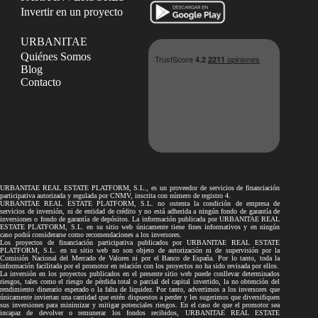
Invertir en un proyecto
URBANITAE
Quiénes Somos
Blog
Contacto
URBANITAE REAL ESTATE PLATFORM, S.L., es un proveedor de servicios de financiación
participativa autorizada y regulada por CNMV, inscrita con número de registro 4.
URBANITAE REAL ESTATE PLATFORM, S.L. no ostenta la condición de empresa de
servicios de inversión, ni de entidad de crédito y no está adherida a ningún fondo de garantía de
inversiones o fondo de garantía de depósitos. La información publicada por URBANITAE REAL
ESTATE PLATFORM, S.L. en su sitio web únicamente tiene fines informativos y en ningún
caso podrá considerarse como recomendaciones a los inversores.
Los proyectos de financiación participativa publicados por URBANITAE REAL ESTATE
PLATFORM, S.L. en su sitio web no son objeto de autorización ni de supervisión por la
Comisión Nacional del Mercado de Valores ni por el Banco de España. Por lo tanto, toda la
información facilitada por el promotor en relación con los proyectos no ha sido revisada por ellos.
La inversión en los proyectos publicados en el presente sitio web puede conllevar determinados
riesgos, tales como el riesgo de pérdida total o parcial del capital invertido, la no obtención del
rendimiento dinerario esperado o la falta de liquidez. Por tanto, advertimos a los inversores que
únicamente inviertan una cantidad que estén dispuestos a perder y les sugerimos que diversifiquen
sus inversiones para minimizar y mitigar potenciales riesgos. En el caso de que el promotor sea
incapaz de devolver o remunerar los fondos recibidos, URBANITAE REAL ESTATE