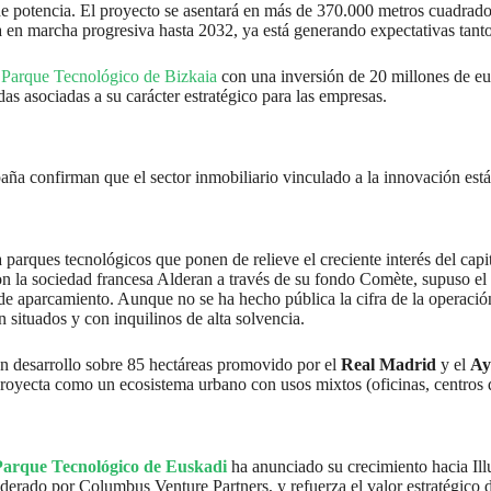
 potencia. El proyecto se asentará en más de 370.000 metros cuadrado
 en marcha progresiva hasta 2032, ya está generando expectativas tanto
l Parque Tecnológico de Bizkaia
con una inversión de 20 millones de eu
das asociadas a su carácter estratégico para las empresas.
aña confirman que el sector inmobiliario vinculado a la innovación est
arques tecnológicos que ponen de relieve el creciente interés del capita
on la sociedad francesa Alderan a través de su fondo Comète, supuso el
 de aparcamiento. Aunque no se ha hecho pública la cifra de la operaci
n situados y con inquilinos de alta solvencia.
un desarrollo sobre 85 hectáreas promovido por el
Real Madrid
y el
Ay
royecta como un ecosistema urbano con usos mixtos (oficinas, centros d
Parque Tecnológico de Euskadi
ha anunciado su crecimiento hacia Ill
derado por Columbus Venture Partners, y refuerza el valor estratégico 