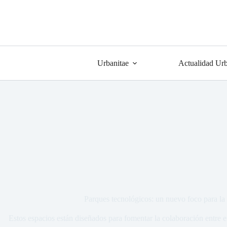
Urbanitae
Actualidad Urb
Parques tecnológicos: un nuevo foco para la 
Estos espacios están diseñados para fomentar la colaboración entre 