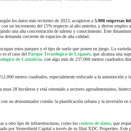
según los datos más recientes de 2023, acogieron a
5.908 empresas líd
, con un incremento del 15% respecto al año anterior, y dieron empleo
lejando una alta concentración de talento y conocimiento. Este dinamism
una demanda creciente de espacios de alta calidad.
e ocupan estos parques y el tipo de suelo que ponen en juego. La varied
o es el caso del
Parque Tecnológico de Leganés
, que alcanza una sup
nológico de Cantabria
,
con algo más de 237.000 metros cuadrados distr
212.000 metros cuadrados, especialmente enfocado a la automoción y l
 unas 28 hectáreas y está orientado a sectores agroalimentarios, biotec
ro con un denominador común: la planificación urbana y la inversión en
s a otro tipo de infraestructuras, como los
centros de datos
, que requi
sado por Stoneshield Capital a través de su filial XDC Properties. Este