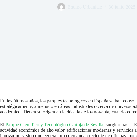
Equipo Urbanitae
30 junio 2025
En los últimos años, los parques tecnológicos en España se han consol
estratégicamente, a menudo en áreas industriales o cerca de universidad
académico. Tienen su origen en la década de los noventa, cuando comen
El
Parque Científico y Tecnológico Cartuja de Sevilla
, surgido tras l
actividad económica de alto valor, edificaciones modernas y servicios
innovadoras, sino que generan una demanda creciente de oficinas moder