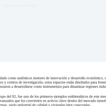
Inversión inmobiliaria
idado como auténticos motores de innovación y desarrollo económico, c
es y centros de investigación, estos espacios están diseñados para fome
zaron a desarrollarse como instrumentos para dinamizar regiones indust
a Expo del 92, fue uno de los primeros ejemplos emblemáticos de este m
 avanzados que los convierten en activos clave dentro del mercado inmo
nas, suelo industrial de calidad y viviendas bien conectadas.