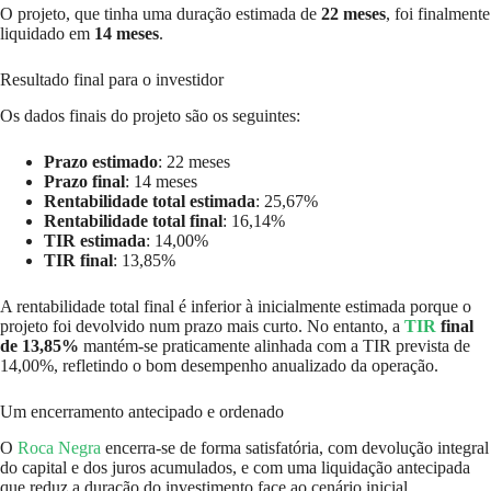
O projeto, que tinha uma duração estimada de
22 meses
, foi finalmente
liquidado em
14 meses
.
Resultado final para o investidor
Os dados finais do projeto são os seguintes:
Prazo estimado
: 22 meses
Prazo final
: 14 meses
Rentabilidade total estimada
: 25,67%
Rentabilidade total final
: 16,14%
TIR estimada
: 14,00%
TIR final
: 13,85%
A rentabilidade total final é inferior à inicialmente estimada porque o
projeto foi devolvido num prazo mais curto. No entanto, a
TIR
final
de 13,85%
mantém-se praticamente alinhada com a TIR prevista de
14,00%, refletindo o bom desempenho anualizado da operação.
Um encerramento antecipado e ordenado
O
Roca Negra
encerra-se de forma satisfatória, com devolução integral
do capital e dos juros acumulados, e com uma liquidação antecipada
que reduz a duração do investimento face ao cenário inicial.