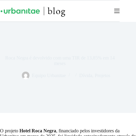
Roca Negra é devolvido com uma TIR de 13,85% em 14
meses
Equipo Urbanitae
Dívida
,
Projetos
O projeto
Hotel Roca Negra
, financiado pelos investidores da