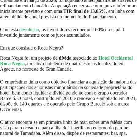
Urbanitae em março de 2025, foi liquidado antecipadamente através de
refinanciamento bancário. A operação encerra-se num prazo inferior ao
inicialmente previsto e com uma
TIR final de 13,85%
, em linha com
a rentabilidade anual prevista no momento do financiamento.
Com esta
devolução
, os investidores recuperam 100% do capital
investido juntamente com os juros acumulados.
Em que consistia o Roca Negra?
Roca Negra foi um projeto de
dívida
associado ao
Hotel Occidental
Roca Negra
, um ativo hoteleiro de quatro estrelas localizado em
Agaete, no noroeste de Gran Canaria.
O empréstimo tinha como objetivo financiar a aquisição da maioria das
participações dos acionistas minoritários da sociedade proprietária do
hotel, bem como liquidar a dívida pendente com o grupo operador
Barceló. O hotel, construído em 2010 e renovado e ampliado em 2021,
dispõe de 140 quartos e é operado pelo Grupo Barceló sob a marca
Occidental.
O ativo encontra-se em primeira linha de mar, sobre uma falésia com
vista para o oceano e para a ilha de Tenerife, no entorno do parque
natural de Tamadaba. Além disso, dispõe de restaurantes, bar, spa,