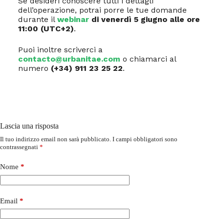
Se desideri conoscere tutti i dettagli
dell’operazione, potrai porre le tue domande
durante il
webinar
di venerdì 5 giugno alle ore
11:00 (UTC+2)
.
Puoi inoltre scriverci a
contacto@urbanitae.com
o chiamarci al
numero
(+34) 911 23 25 22
.
Lascia una risposta
Il tuo indirizzo email non sarà pubblicato.
I campi obbligatori sono
contrassegnati
*
Nome
*
Email
*