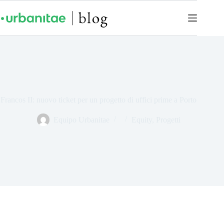
Francos II: nuovo ticket per un progetto di uffici prime a Porto
Equipo Urbanitae
Equity
,
Progetti