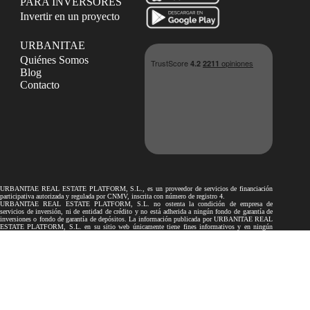
PARA INVERSORES
Invertir en un proyecto
URBANITAE
Quiénes Somos
Blog
Contacto
URBANITAE REAL ESTATE PLATFORM, S.L., es un proveedor de servicios de financiación
participativa autorizada y regulada por CNMV, inscrita con número de registro 4.
URBANITAE REAL ESTATE PLATFORM, S.L. no ostenta la condición de empresa de
servicios de inversión, ni de entidad de crédito y no está adherida a ningún fondo de garantía de
inversiones o fondo de garantía de depósitos. La información publicada por URBANITAE REAL
ESTATE PLATFORM, S.L. en su sitio web únicamente tiene fines informativos y en ningún
caso podrá considerarse como recomendaciones a los inversores.
Los proyectos de financiación participativa publicados por URBANITAE REAL ESTATE
PLATFORM, S.L. en su sitio web no son objeto de autorización ni de supervisión por la
Comisión Nacional del Mercado de Valores ni por el Banco de España. Por lo tanto, toda la
información facilitada por el promotor en relación con los proyectos no ha sido revisada por ellos.
La inversión en los proyectos publicados en el presente sitio web puede conllevar determinados
riesgos, tales como el riesgo de pérdida total o parcial del capital invertido, la no obtención del
rendimiento dinerario esperado o la falta de liquidez. Por tanto, advertimos a los inversores que
únicamente inviertan una cantidad que estén dispuestos a perder y les sugerimos que diversifiquen
sus inversiones para minimizar y mitigar potenciales riesgos. En el caso de que el promotor sea