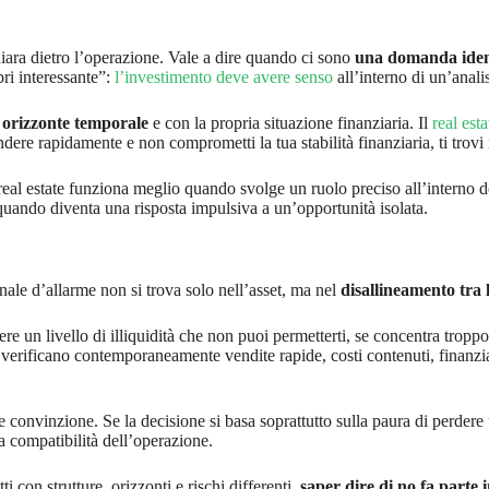
hiara dietro l’operazione. Vale a dire quando ci sono
una domanda ident
ri interessante”:
l’investimento deve avere senso
all’interno di un’analis
o
orizzonte temporale
e con la propria situazione finanziaria. Il
real esta
dere rapidamente e non comprometti la tua stabilità finanziaria, ti trovi 
l real estate funziona meglio quando svolge un ruolo preciso all’interno 
 quando diventa una risposta impulsiva a un’opportunità isolata.
nale d’allarme non si trova solo nell’asset, ma nel
disallineamento tra l
e un livello di illiquidità che non puoi permetterti, se concentra tropp
verificano contemporaneamente vendite rapide, costi contenuti, finanzia
convinzione. Se la decisione si basa soprattutto sulla paura di perdere 
la compatibilità dell’operazione.
 con strutture, orizzonti e rischi differenti,
saper dire di no fa parte 