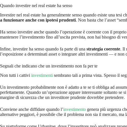
Quando investire nel real estate ha senso
Investire nel real estate ha generalmente senso quando esiste una tesi c
a funzionare anche con ipotesi prudenti
. Non basta che l’asset “semb
Ha senso investire anche quando l’operazione è coerente con il propri
mantenere l’investimento fino all’uscita prevista, non hai bisogno di ven
Infine, investire ha senso quando fa parte di una
strategia coerente
. I
l’esposizione a determinati asset o integrare altri investimenti — e non
Segnali che indicano che un investimento non fa per te
Non tutti i cattivi
investimenti
sembrano tali a prima vista. Spesso il seg
Un investimento probabilmente non è adatto a te se ti obbliga ad assumer
perfettamente. Quando un’operazione appare interessante soltanto se si 
margine di sicurezza che un investitore prudente dovrebbe pretendere.
Conviene anche diffidare quando l’
investimento
genera più urgenza che 
alternative peggiori, è possibile che il problema non sia il mercato, ma 
Su piattaforme come Urbanitae, dove l’investitore può analizzare progetti