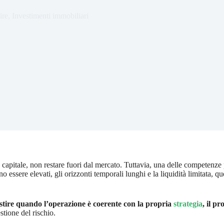
ire
,
Investimenti immobiliari
re capitale, non restare fuori dal mercato. Tuttavia, una delle competenz
 essere elevati, gli orizzonti temporali lunghi e la liquidità limitata, qu
stire quando l’operazione è coerente con la propria
strategia
, il pr
stione del rischio.