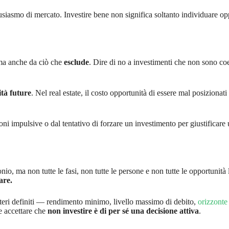
siasmo di mercato. Investire bene non significa soltanto individuare opp
 ma anche da ciò che
esclude
. Dire di no a investimenti che non sono coe
tà future
. Nel real estate, il costo opportunità di essere mal posiziona
ni impulsive o dal tentativo di forzare un investimento per giustificar
o, ma non tutte le fasi, non tutte le persone e non tutte le opportunità 
are.
riteri definiti — rendimento minimo, livello massimo di debito,
orizzonte
e accettare che
non investire è di per sé una decisione attiva
.