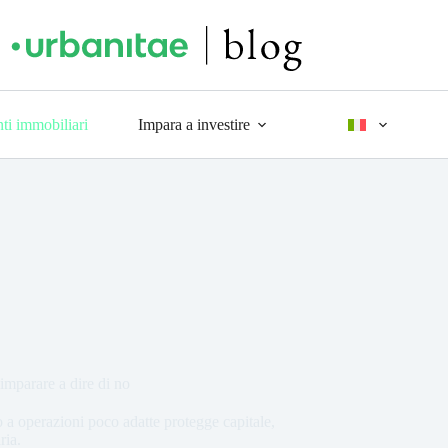
ti immobiliari
Impara a investire
mparare a dire di no
o a operazioni poco adatte protegge capitale,
ria.