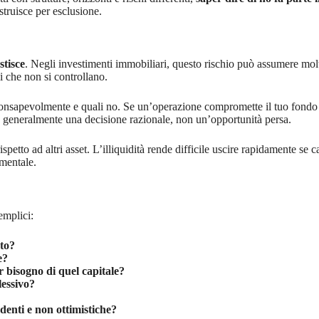
struisce per esclusione.
estisce
. Negli investimenti immobiliari, questo rischio può assumere mol
i che non si controllano.
 consapevolmente e quali no. Se un’operazione compromette il tuo fondo di
 generalmente una decisione razionale, non un’opportunità persa.
rispetto ad altri asset. L’illiquidità rende difficile uscire rapidamente se
amentale.
emplici:
to?
e?
r bisogno di quel capitale?
essivo?
denti e non ottimistiche?