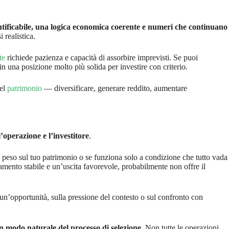
ificabile, una logica economica coerente e numeri che continuano
i realistica.
te
richiede pazienza e capacità di assorbire imprevisti. Se puoi
in una posizione molto più solida per investire con criterio.
del
patrimonio
— diversificare, generare reddito, aumentare
’operazione e l’investitore
.
o peso sul tuo patrimonio o se funziona solo a condizione che tutto vada
mento stabile e un’uscita favorevole, probabilmente non offre il
un’opportunità, sulla pressione del contesto o sul confronto con
in modo naturale del processo di selezione
. Non tutte le operazioni