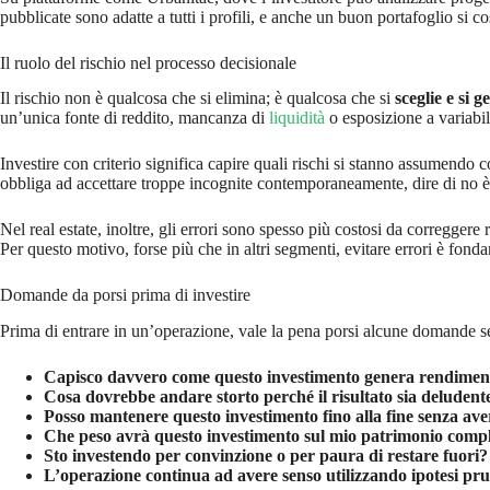
pubblicate sono adatte a tutti i profili, e anche un buon portafoglio si co
Il ruolo del rischio nel processo decisionale
Il rischio non è qualcosa che si elimina; è qualcosa che si
sceglie e si g
un’unica fonte di reddito, mancanza di
liquidità
o esposizione a variabil
Investire con criterio significa capire quali rischi si stanno assumendo
obbliga ad accettare troppe incognite contemporaneamente, dire di no è
Nel real estate, inoltre, gli errori sono spesso più costosi da correggere 
Per questo motivo, forse più che in altri segmenti, evitare errori è fond
Domande da porsi prima di investire
Prima di entrare in un’operazione, vale la pena porsi alcune domande s
Capisco davvero come questo investimento genera rendimen
Cosa dovrebbe andare storto perché il risultato sia deludent
Posso mantenere questo investimento fino alla fine senza ave
Che peso avrà questo investimento sul mio patrimonio compl
Sto investendo per convinzione o per paura di restare fuori?
L’operazione continua ad avere senso utilizzando ipotesi pru