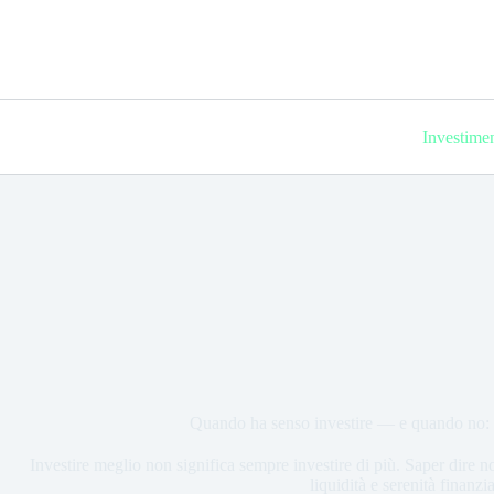
Investimen
Quando ha senso investire — e quando no: i
Investire meglio non significa sempre investire di più. Saper dire n
liquidità e serenità finanzia