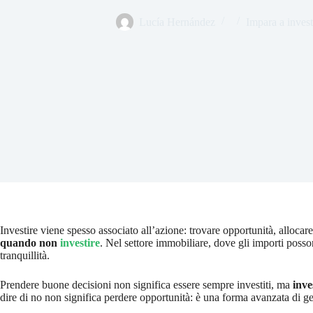
Lucía Hernández
Impara a invest
Investire viene spesso associato all’azione: trovare opportunità, alloca
quando non
investire
. Nel settore immobiliare, dove gli importi possono
tranquillità.
Prendere buone decisioni non significa essere sempre investiti, ma
inve
dire di no non significa perdere opportunità: è una forma avanzata di ge