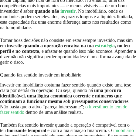
alocar capital, não ficar de fora do mercado. No entanto, uma das
competências mais importantes — e menos visíveis — de um bom
investidor é saber
quando não
investir
. No imobiliário, onde os
montantes podem ser elevados, os prazos longos e a liquidez limitada,
esta capacidade faz uma enorme diferença tanto nos resultados como
na tranquilidade.
Tomar boas decisões não consiste em estar sempre investido, mas sim
em
investir quando a operação encaixa na tua
estratégia
, no teu
perfil e no contexto
, e afastar-te quando isso não acontece. Aprender a
dizer não não significa perder oportunidades: é uma forma avançada de
gerir o risco.
Quando faz sentido investir em imobiliário
Investir em imobiliário costuma fazer sentido quando existe uma tese
clara por detrás da operação. Ou seja, quando há
uma procura
identificável, uma lógica económica coerente e números que
continuam a funcionar mesmo sob pressupostos conservadores
.
Não basta que o ativo “pareça interessante”;
o investimento tem de
fazer sentido
dentro de uma análise realista.
Também faz sentido investir quando a operação é compatível com o
teu
horizonte temporal
e com a tua situação financeira. O
imobiliário
exige paciência e capacidade para absorver imprevistos. Se consegues