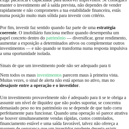
manter o investimento até à saída prevista, não dependes de vender
rapidamente e não comprometes a tua estabilidade financeira, estás
numa posição muito mais sólida para investir com critério.
Por fim, investir faz sentido quando faz parte de uma
estratégia
coerente
. O imobiliário funciona melhor quando desempenha um
papel concreto dentro do
património
— diversificar, gerar rendimento,
aumentar a exposição a determinados ativos ou complementar outros
investimentos — e não quando se transforma numa resposta impulsiva
a uma oportunidade isolada.
Sinais de que um investimento pode não ser adequado para ti
Nem todos os maus
investimentos
parecem maus à primeira vista.
Muitas vezes, o sinal de alerta não está apenas no ativo, mas no
desajuste entre a operação e o investidor
.
Um investimento provavelmente não é adequado para ti se te obriga a
assumir um nível de iliquidez que não podes suportar, se concentra
demasiado peso no teu património ou se depende de que tudo corra
perfeitamente para funcionar. Quando uma operação só parece atrativa
se houver simultaneamente vendas rápidas, custos controlados,
financiamento estável e uma saída favorável, talvez não ofereça a
margem de segurança que um investidor prudente deveria exigir.