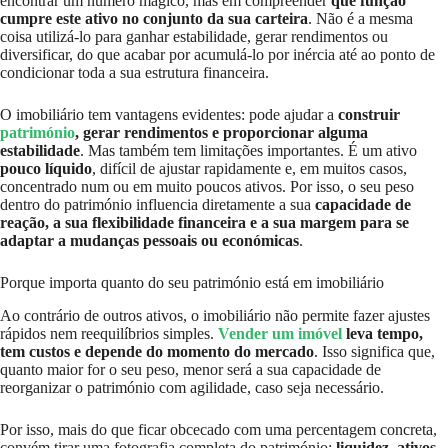
encontrar um número mágico, mas em compreender
que função
cumpre este ativo no conjunto da sua carteira
. Não é a mesma
coisa utilizá-lo para ganhar estabilidade, gerar rendimentos ou
diversificar, do que acabar por acumulá-lo por inércia até ao ponto de
condicionar toda a sua estrutura financeira.
O imobiliário tem vantagens evidentes: pode ajudar a
construir
património
, gerar rendimentos e proporcionar alguma
estabilidade
. Mas também tem limitações importantes. É um ativo
pouco líquido
, difícil de ajustar rapidamente e, em muitos casos,
concentrado num ou em muito poucos ativos. Por isso, o seu peso
dentro do património influencia diretamente a sua
capacidade de
reação, a sua flexibilidade financeira e a sua margem para se
adaptar a mudanças pessoais ou económicas
.
Porque importa quanto do seu património está em imobiliário
Ao contrário de outros ativos, o imobiliário não permite fazer ajustes
rápidos nem reequilíbrios simples.
Vender um imóvel
leva tempo,
tem custos e depende do momento do mercado
. Isso significa que,
quanto maior for o seu peso, menor será a sua capacidade de
reorganizar o património com agilidade, caso seja necessário.
Por isso, mais do que ficar obcecado com uma percentagem concreta,
convém tirar uma fotografia completa do património:
liquidez, ativos