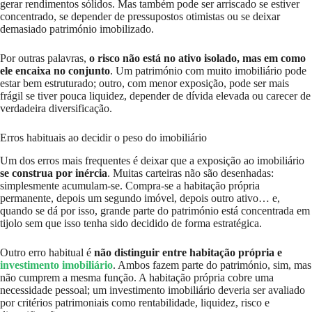
gerar rendimentos sólidos. Mas também pode ser arriscado se estiver
concentrado, se depender de pressupostos otimistas ou se deixar
demasiado património imobilizado.
Por outras palavras,
o risco não está no ativo isolado, mas em como
ele encaixa no conjunto
. Um património com muito imobiliário pode
estar bem estruturado; outro, com menor exposição, pode ser mais
frágil se tiver pouca liquidez, depender de dívida elevada ou carecer de
verdadeira diversificação.
Erros habituais ao decidir o peso do imobiliário
Um dos erros mais frequentes é deixar que a exposição ao imobiliário
se construa por inércia
. Muitas carteiras não são desenhadas:
simplesmente acumulam-se. Compra-se a habitação própria
permanente, depois um segundo imóvel, depois outro ativo… e,
quando se dá por isso, grande parte do património está concentrada em
tijolo sem que isso tenha sido decidido de forma estratégica.
Outro erro habitual é
não distinguir entre habitação própria e
investimento imobiliário
. Ambos fazem parte do património, sim, mas
não cumprem a mesma função. A habitação própria cobre uma
necessidade pessoal; um investimento imobiliário deveria ser avaliado
por critérios patrimoniais como rentabilidade, liquidez, risco e