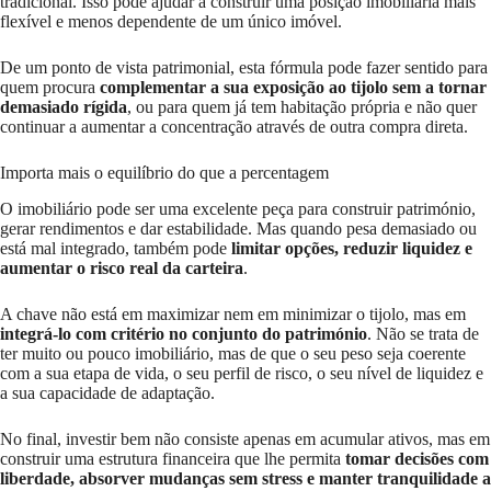
tradicional. Isso pode ajudar a construir uma posição imobiliária mais
flexível e menos dependente de um único imóvel.
De um ponto de vista patrimonial, esta fórmula pode fazer sentido para
quem procura
complementar a sua exposição ao tijolo sem a tornar
demasiado rígida
, ou para quem já tem habitação própria e não quer
continuar a aumentar a concentração através de outra compra direta.
Importa mais o equilíbrio do que a percentagem
O imobiliário pode ser uma excelente peça para construir património,
gerar rendimentos e dar estabilidade. Mas quando pesa demasiado ou
está mal integrado, também pode
limitar opções, reduzir liquidez e
aumentar o risco real da carteira
.
A chave não está em maximizar nem em minimizar o tijolo, mas em
integrá-lo com critério no conjunto do património
. Não se trata de
ter muito ou pouco imobiliário, mas de que o seu peso seja coerente
com a sua etapa de vida, o seu perfil de risco, o seu nível de liquidez e
a sua capacidade de adaptação.
No final, investir bem não consiste apenas em acumular ativos, mas em
construir uma estrutura financeira que lhe permita
tomar decisões com
liberdade, absorver mudanças sem stress e manter tranquilidade a