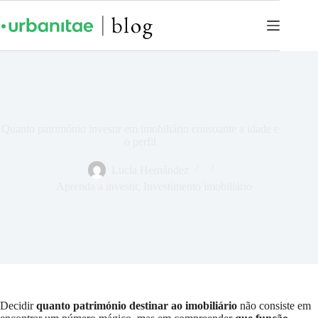
Quanto património investir em imobiliário consoante a idade e
o perfil
Lucía Hernández
Aprenda a investir
,
Investimento imobiliário
Decidir
quanto património destinar ao imobiliário
não consiste em