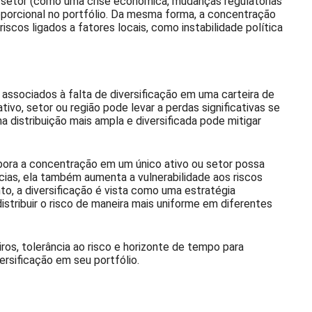
 setor (como uma crise econômica, mudanças regulatórias
porcional no portfólio. Da mesma forma, a concentração
iscos ligados a fatores locais, como instabilidade política
 associados à falta de diversificação em uma carteira de
vo, setor ou região pode levar a perdas significativas se
 distribuição mais ampla e diversificada pode mitigar
bora a concentração em um único ativo ou setor possa
ias, ela também aumenta a vulnerabilidade aos riscos
to, a diversificação é vista como uma estratégia
istribuir o risco de maneira mais uniforme em diferentes
iros, tolerância ao risco e horizonte de tempo para
ersificação em seu portfólio.