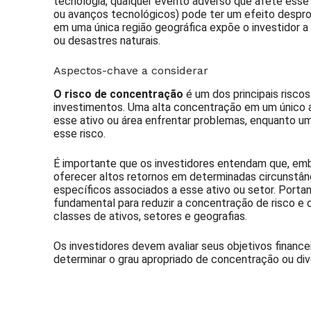
tecnologia, qualquer evento adverso que afete esse
ou avanços tecnológicos) pode ter um efeito despro
em uma única região geográfica expõe o investidor a r
ou desastres naturais.
Aspectos-chave a considerar
O risco de concentração
é um dos principais riscos
investimentos. Uma alta concentração em um único ati
esse ativo ou área enfrentar problemas, enquanto uma
esse risco.
É importante que os investidores entendam que, em
oferecer altos retornos em determinadas circunstânc
específicos associados a esse ativo ou setor. Portan
fundamental para reduzir a concentração de risco e d
classes de ativos, setores e geografias.
Os investidores devem avaliar seus objetivos finance
determinar o grau apropriado de concentração ou div
Assine nossa Newsletter