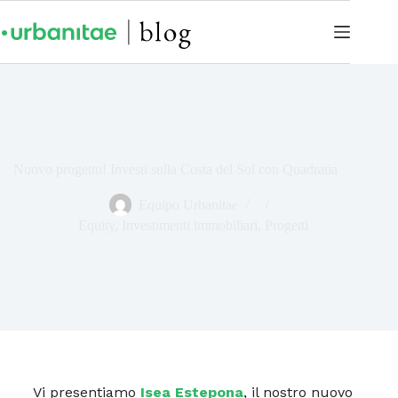
Nuovo progetto! Investi sulla Costa del Sol con Quadratia
Equipo Urbanitae
Equity
,
Investimenti immobiliari
,
Progetti
Vi presentiamo
Isea Estepona
, il nostro nuovo