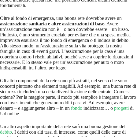
fondamentali.
Oltre al fondo di emergenza, una buona rete dovrebbe avere un
assicurazione sanitaria e altre assicurazioni di base.
Avere
un’assicurazione medica non è – o non dovrebbe essere – un lusso.
Piuttosto, è uno strumento cruciale per evitare che una spesa medica
imprevista esaurisca il tuo fondo di emergenza o ti induca in debito.
Allo stesso modo, un’assicurazione sulla vita protegge la nostra
famiglia in caso di eventi gravi. L’assicurazione per la casa è una
copertura contro i rischi abitativi, poiché serve a coprire le riparazioni
necessarie. E lo stesso vale per un’assicurazione per auto o moto –
indispensabili, tra l’altro, per legge.
Gli altri componenti della rete sono più astratti, nel senso che sono
concetti piuttosto che elementi tangibili. Ad esempio, una buona rete di
sicurezza includerà una certa diversificazione delle entrate. Come si
ottiene? Per la maggior parte, il modo più semplice è integrare il lavoro
con investimenti che generano redditi passivi. Ad esempio, avere
denaro – e aggiungerne altro – in un
fondo
indicizzato… o
progetti
di
Urbanitae.
Un altro aspetto importante della rete sarà una buona gestione del
debito
. I debiti con alti tassi di interesse, come quelli delle carte di