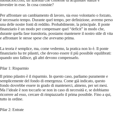
habitacion.com, un’azienda che consente di acquistare stanze e
investire in esse. In cosa consiste?
Per affrontare un cambiamento di lavoro, sia esso volontario o forzato,
è necessario tempo. Durante quel tempo, per definizione, avremo perso
una delle nostre fonti di reddito. Probabilmente, la principale. Il ponte
finanziario è un modo per compensare quel “deficit” in modo che,
durante quella fase transitoria, possiamo mantenere il nostro stile di vita
e affrontare le stesse spese che avevamo prima.
La teoria è semplice, ma, come vedremo, la pratica non lo è. Il ponte
finanziario ha tre pilastri, che devono essere il più possibile equilibrati:
quando uno fallisce, gli altri devono compensarlo.
Pilar 1: Risparmio
Il primo pilastro è il risparmio. In questo caso, parliamo puramente e
semplicemente del fondo di emergenza. Come già indicato, questo
fondo dovrebbe essere in grado di mantenerci, almeno, per sei mesi.
Ma l’ideale è non toccarlo se non in caso di necessità e, se dobbiamo
ricorrere ad esso, cercare di rimpiazzarlo il prima possibile. Fino a qui,
tutto in ordine.
Pilar 2: Entrate