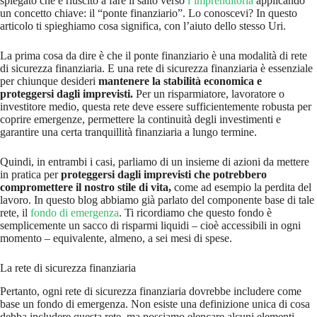
spiegato che è riuscito a fare il salto verso
l’imprenditoria
applicando
un concetto chiave: il “ponte finanziario”. Lo conoscevi? In questo
articolo ti spieghiamo cosa significa, con l’aiuto dello stesso Uri.
La prima cosa da dire è che il ponte finanziario è una modalità di rete
di sicurezza finanziaria. E una rete di sicurezza finanziaria è essenziale
per chiunque desideri
mantenere la stabilità economica e
proteggersi dagli imprevisti.
Per un risparmiatore, lavoratore o
investitore medio, questa rete deve essere sufficientemente robusta per
coprire emergenze, permettere la continuità degli investimenti e
garantire una certa tranquillità finanziaria a lungo termine.
Quindi, in entrambi i casi, parliamo di un insieme di azioni da mettere
in pratica per
proteggersi dagli imprevisti che potrebbero
compromettere il nostro stile di vita,
come ad esempio la perdita del
lavoro. In questo blog abbiamo già parlato del componente base di tale
rete, il
fondo di emergenza
. Ti ricordiamo che questo fondo è
semplicemente un sacco di risparmi liquidi – cioè accessibili in ogni
momento – equivalente, almeno, a sei mesi di spese.
La rete di sicurezza finanziaria
Pertanto, ogni rete di sicurezza finanziaria dovrebbe includere come
base un fondo di emergenza. Non esiste una definizione unica di cosa
debba includere questa rete, ma possiamo elencare alcuni elementi