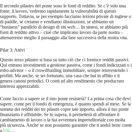
Il secondo pilastro del ponte sono le fonti di reddito. Se c’è solo una
fonte, il lavoro, vedremo rapidamente la vulnerabilità di questo
supporto. Tuttavia, se per esempio facciamo lezioni private di inglese o
di paddle, se creiamo e vendiamo illustrazioni, se abbiamo un
“business” parallelo di design di siti web… In sintesi, se abbiamo più
fonti di reddito attivo – cioè che implicano lavoro da parte nostra –
attenueremo meglio il passaggio alla fase successiva della nostra vita.
Pilar 3: Attivi
Questo terzo pilastro si basa su tutto ciò che ci fornisce redditi passivi.
Qui entrano investimenti a gestione passiva, come i fondi indicizzati o i
robo-advisor – o il crowdfunding immobiliare, sempre reinvestendo i
profitti. Ma anche, se sei fortunato, una casa che hai in affitto e ti
genera canoni periodici. O conti ad alto rendimento che producono
interessi apprezzabili.
Come faccio a sapere se il mio ponte resisterà? La prima cosa che devi
sapere, come per il fondo di emergenza, è quanto spendi al mese. Se la
somma dei redditi dei tre pilastri copre tale importo, allora il tuo ponte
finanziario è affidabile. Se lo supera, ti permetterà di affrontare il
cambiamento di lavoro o la tua avventura imprenditoriale con molta
più sicurezza. Anche se non possiamo garantire che ti andrà bene come
a
Uri
…