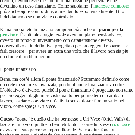
credito, devono essere estinti il prima possibile per evitare che
diventino un peso finanziario. Come sappiamo, l’
interesse composto
può anche agire contro di te, aumentando esponenzialmente il tuo
indebitamento se non viene controllato.
E una buona rete finanziaria comprenderà anche un
piano per la
pensione
.
È abituale e ragionevole avere un piano pensionistico,
ovvero un fondo di investimento con caratteristiche diverse,
conservativo e, in definitiva, progettato per proteggere i risparmi – e
farli crescere – per avere un extra una volta che il lavoro non sia più
una fonte di reddito per noi.
Il ponte finanziario
Bene, ma cos’è allora il ponte finanziario? Potremmo definirlo come
una rete di sicurezza avanzata, poiché il ponte finanziario va oltre.
L’obiettivo è diverso, poiché il ponte finanziario è progettato non tanto
per proteggerti dagli imprevisti quanto per permetterti di cambiare
lavoro, lasciarlo o avviare un’attività senza dover fare un salto nel
vuoto, come spiega Uri Vyce.
Questo “ponte” è quello che ha permesso a Uri Vyce (Oriol Valls) di
lasciare un lavoro piuttosto ben retribuito – come lui stesso
riconosce
–
e avviare il suo percorso imprenditoriale. Vale a dire, fondare