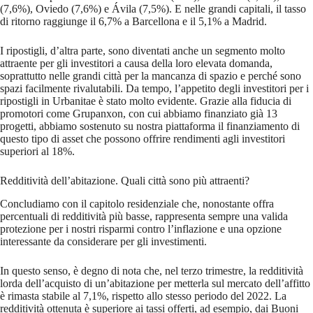
(7,6%), Oviedo (7,6%) e Ávila (7,5%). E nelle grandi capitali, il tasso
di ritorno raggiunge il 6,7% a Barcellona e il 5,1% a Madrid.
I ripostigli, d’altra parte, sono diventati anche un segmento molto
attraente per gli investitori a causa della loro elevata domanda,
soprattutto nelle grandi città per la mancanza di spazio e perché sono
spazi facilmente rivalutabili. Da tempo, l’appetito degli investitori per i
ripostigli in Urbanitae è stato molto evidente. Grazie alla fiducia di
promotori come Grupanxon, con cui abbiamo finanziato già 13
progetti, abbiamo sostenuto su nostra piattaforma il finanziamento di
questo tipo di asset che possono offrire rendimenti agli investitori
superiori al 18%.
Redditività dell’abitazione. Quali città sono più attraenti?
Concludiamo con il capitolo residenziale che, nonostante offra
percentuali di redditività più basse, rappresenta sempre una valida
protezione per i nostri risparmi contro l’inflazione e una opzione
interessante da considerare per gli investimenti.
In questo senso, è degno di nota che, nel terzo trimestre, la redditività
lorda dell’acquisto di un’abitazione per metterla sul mercato dell’affitto
è rimasta stabile al 7,1%, rispetto allo stesso periodo del 2022. La
redditività ottenuta è superiore ai tassi offerti, ad esempio, dai Buoni