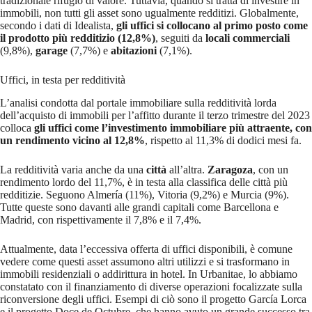
tradizionale rifugio di valore. Tuttavia, quando si tratta di investire in
immobili, non tutti gli asset sono ugualmente redditizi. Globalmente,
secondo i dati di Idealista,
gli uffici si collocano al primo posto come
il prodotto più redditizio (12,8%)
, seguiti da
locali commerciali
(9,8%),
garage
(7,7%) e
abitazioni
(7,1%).
Uffici, in testa per redditività
L’analisi condotta dal portale immobiliare sulla redditività lorda
dell’acquisto di immobili per l’affitto durante il terzo trimestre del 2023
colloca
gli uffici come l’investimento immobiliare più attraente, con
un rendimento vicino al 12,8%
, rispetto al 11,3% di dodici mesi fa.
La redditività varia anche da una
città
all’altra.
Zaragoza
, con un
rendimento lordo del 11,7%, è in testa alla classifica delle città più
redditizie. Seguono Almería (11%), Vitoria (9,2%) e Murcia (9%).
Tutte queste sono davanti alle grandi capitali come Barcellona e
Madrid, con rispettivamente il 7,8% e il 7,4%.
Attualmente, data l’eccessiva offerta di uffici disponibili, è comune
vedere come questi asset assumono altri utilizzi e si trasformano in
immobili residenziali o addirittura in hotel. In Urbanitae, lo abbiamo
constatato con il finanziamento di diverse operazioni focalizzate sulla
riconversione degli uffici. Esempi di ciò sono il progetto García Lorca
e il progetto Doce de Octubre, che hanno avuto un grande successo tra