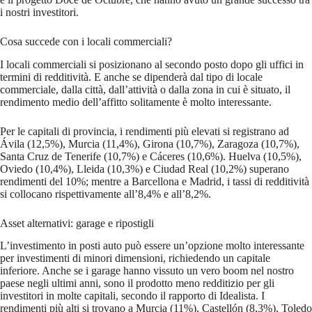
i nostri investitori.
Cosa succede con i locali commerciali?
I locali commerciali si posizionano al secondo posto dopo gli uffici in
termini di redditività. E anche se dipenderà dal tipo di locale
commerciale, dalla città, dall’attività o dalla zona in cui è situato, il
rendimento medio dell’affitto solitamente è molto interessante.
Per le capitali di provincia, i rendimenti più elevati si registrano ad
Ávila (12,5%), Murcia (11,4%), Girona (10,7%), Zaragoza (10,7%),
Santa Cruz de Tenerife (10,7%) e Cáceres (10,6%). Huelva (10,5%),
Oviedo (10,4%), Lleida (10,3%) e Ciudad Real (10,2%) superano
rendimenti del 10%; mentre a Barcellona e Madrid, i tassi di redditività
si collocano rispettivamente all’8,4% e all’8,2%.
Asset alternativi: garage e ripostigli
L’investimento in posti auto può essere un’opzione molto interessante
per investimenti di minori dimensioni, richiedendo un capitale
inferiore. Anche se i garage hanno vissuto un vero boom nel nostro
paese negli ultimi anni, sono il prodotto meno redditizio per gli
investitori in molte capitali, secondo il rapporto di Idealista. I
rendimenti più alti si trovano a Murcia (11%), Castellón (8,3%), Toledo