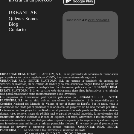
URBANITAE
Quiénes Somos
Blog
Contacto
URBANITAE REAL ESTATE PLATFORM, S.L., es un proveedor de servicios de financiación
participativa autorizada y regulada por CNMV, inscrita con número de registro 4.
URBANITAE REAL ESTATE PLATFORM, S.L. no ostenta la condición de empresa de
servicios de inversión, ni de entidad de crédito y no está adherida a ningún fondo de garantía de
inversiones o fondo de garantía de depósitos. La información publicada por URBANITAE REAL
ESTATE PLATFORM, S.L. en su sitio web únicamente tiene fines informativos y en ningún
caso podrá considerarse como recomendaciones a los inversores.
Los proyectos de financiación participativa publicados por URBANITAE REAL ESTATE
PLATFORM, S.L. en su sitio web no son objeto de autorización ni de supervisión por la
Comisión Nacional del Mercado de Valores ni por el Banco de España. Por lo tanto, toda la
información facilitada por el promotor en relación con los proyectos no ha sido revisada por ellos.
La inversión en los proyectos publicados en el presente sitio web puede conllevar determinados
riesgos, tales como el riesgo de pérdida total o parcial del capital invertido, la no obtención del
rendimiento dinerario esperado o la falta de liquidez. Por tanto, advertimos a los inversores que
únicamente inviertan una cantidad que estén dispuestos a perder y les sugerimos que diversifiquen
sus inversiones para minimizar y mitigar potenciales riesgos. En el caso de que el promotor sea
incapaz de devolver o remunerar los fondos recibidos, URBANITAE REAL ESTATE
PLATFORM, S.L. no devolverá a los inversores su inversión realizada.