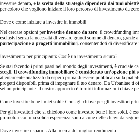
investire denaro,
e la scelta della strategia dipenderà dai tuoi obietti
per coloro che vogliono iniziare il loro percorso di investimento da zero
Dove e come iniziare a investire in immobili
Nel cercare opzioni per
investire denaro da zero
, il crowdfunding imm
esclusivi senza la necessità di versare grandi somme di denaro, grazie 
partecipazione a progetti immobiliari
, consentendoti di diversificare 
Investimento per principianti: Cos’è un investimento sicuro?
Se stai facendo i primi passi nel mondo degli investimenti, è cruciale c
scegli.
Il crowdfunding immobiliare è considerato un’opzione più sta
attentamente analizzati da esperti prima di essere pubblicati sulla piatt
progetti disponibili prima di impegnare il tuo denaro. Da Urbanitae ti 
sei un principiante. Il nostro approccio è fornirti informazioni chiave p
Come investire bene i miei soldi: Consigli chiave per gli investitori prin
Per gli investitori che si chiedono come investire bene i loro soldi, è es
promotori con una solida esperienza sono alcune delle chiavi da seguire
Dove investire risparmi: Alla ricerca del miglior rendimento