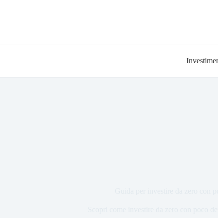
Investimen
Guida per investire da zero con 
Scopri come investire da zero con poco de