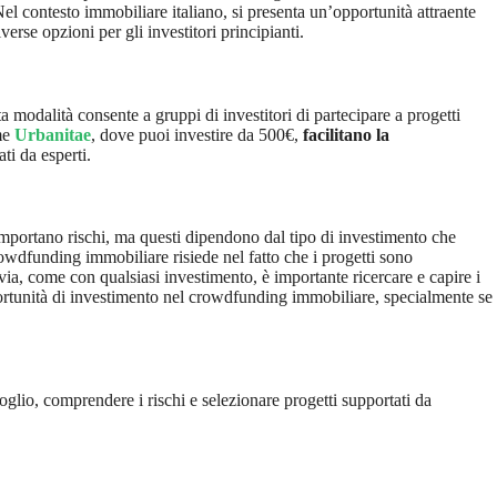
Nel contesto immobiliare italiano, si presenta un’opportunità attraente
rse opzioni per gli investitori principianti.
 modalità consente a gruppi di investitori di partecipare a progetti
ome
Urbanitae
, dove puoi investire da 500€,
facilitano la
ti da esperti.
comportano rischi, ma questi dipendono dal tipo di investimento che
rowdfunding immobiliare risiede nel fatto che i progetti sono
avia, come con qualsiasi investimento, è importante ricercare e capire i
portunità di investimento nel crowdfunding immobiliare, specialmente se
foglio, comprendere i rischi e selezionare progetti supportati da