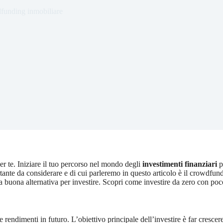
unding inmobiliare
per te. Iniziare il tuo percorso nel mondo degli
investimenti finanziari
p
ante da considerare e di cui parleremo in questo articolo è il crowdfun
 buona alternativa per investire. Scopri come investire da zero con poc
e rendimenti in futuro. L’obiettivo principale dell’investire è far crescer