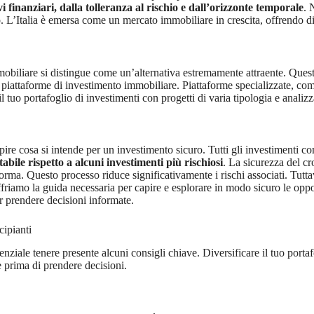
vi finanziari, dalla tolleranza al rischio e dall’orizzonte temporale
. 
. L’Italia è emersa come un mercato immobiliare in crescita, offrendo dive
obiliare si distingue come un’alternativa estremamente attraente. Questa
a piattaforme di investimento immobiliare. Piattaforme specializzate, c
il tuo portafoglio di investimenti con progetti di varia tipologia e analizza
apire cosa si intende per un investimento sicuro. Tutti gli investimenti 
bile rispetto a alcuni investimenti più rischiosi
. La sicurezza del c
aforma. Questo processo riduce significativamente i rischi associati. Tutt
offriamo la guida necessaria per capire e esplorare in modo sicuro le op
er prendere decisioni informate.
cipianti
senziale tenere presente alcuni consigli chiave. Diversificare il tuo porta
 prima di prendere decisioni.