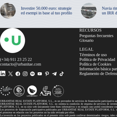
Investire 50.000 euro: strategie
Navia ri
ed esempi in base al tuo profilo
un IRR d
RECURSOS
Preguntas frecuentes
Glosario
LEGAL
Términos de uso
(+34) 911 23 25 22
Política de Privacidad
contacto@urbanitae.com
Política de Cookies
Información básica par
Reglamento de Defensa
URBANITAE REAL ESTATE PLATFORM, S.L., es un proveedor de servicios de financiación participativa autor
URBANITAE REAL ESTATE PLATFORM, S.L. no ostenta la condición de empresa de servicios de inversión, 
PLATFORM, S.L. en su sitio web únicamente tiene fines informativos y en ningún caso podrá considerarse co
Los proyectos de financiación participativa publicados por URBANITAE REAL ESTATE PLATFORM, S.L. en su si
el promotor en relación con los proyectos no ha sido revisada por ellos.
La inversión en los proyectos publicados en el presente sitio web puede conllevar determinados riesgos, tales co