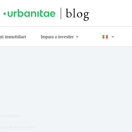
ti immobiliari
Impara a investire
poco denaro
naro in questo post.