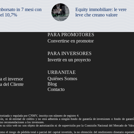
mborsato in 7 mesi con
Equity immobiliare: le vere
el 10,7%
leve che creano valore
PARA PROMOTORES
Convertirse en promotor
PARA INVERSORES
Invertir en un proyecto
URBANITAE
Quiénes Somos
a el inversor
Blog
 del Cliente
Contacto
izada y regulada por CNMV, inscrita con número de registro 4.
ni de entidad de crédito y no está adherida a ningún fondo de garantía de inversiones o fondo de gar
mo recomendaciones a los inversores.
tio web no son objeto de autorización ni de supervisión por la Comisión Nacional del Mercado de Valores n
mo el riesgo de pérdida total o parcial del capital invertido, la no obtención del rendimiento dinerario esperad