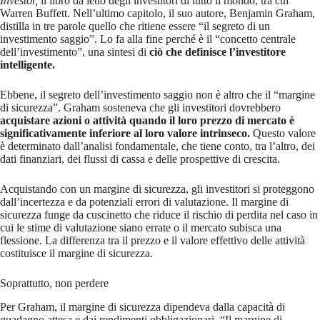
Investor,
il libro da letto degli investitori di tutto il mondo, tra cui
Warren Buffett. Nell’ultimo capitolo, il suo autore, Benjamin Graham,
distilla in tre parole quello che ritiene essere “il segreto di un
investimento saggio”. Lo fa alla fine perché è il “concetto centrale
dell’investimento”, una sintesi di
ciò che definisce l’investitore
intelligente.
Ebbene, il segreto dell’investimento saggio non è altro che il “margine
di sicurezza”. Graham sosteneva che gli investitori dovrebbero
acquistare azioni o attività quando il loro prezzo di mercato è
significativamente inferiore al loro valore intrinseco.
Questo valore
è determinato dall’analisi fondamentale, che tiene conto, tra l’altro, dei
dati finanziari, dei flussi di cassa e delle prospettive di crescita.
Acquistando con un margine di sicurezza, gli investitori si proteggono
dall’incertezza e da potenziali errori di valutazione. Il margine di
sicurezza funge da cuscinetto che riduce il rischio di perdita nel caso in
cui le stime di valutazione siano errate o il mercato subisca una
flessione. La differenza tra il prezzo e il valore effettivo delle attività
costituisce il margine di sicurezza.
Soprattutto, non perdere
Per Graham, il margine di sicurezza dipendeva dalla capacità di
guadagno attesa e dai rendimenti obbligazionari. “Il margine di