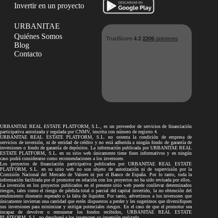
Invertir en un proyecto
URBANITAE
Quiénes Somos
Blog
Contacto
URBANITAE REAL ESTATE PLATFORM, S.L., es un proveedor de servicios de financiación
participativa autorizada y regulada por CNMV, inscrita con número de registro 4.
URBANITAE REAL ESTATE PLATFORM, S.L. no ostenta la condición de empresa de
servicios de inversión, ni de entidad de crédito y no está adherida a ningún fondo de garantía de
inversiones o fondo de garantía de depósitos. La información publicada por URBANITAE REAL
ESTATE PLATFORM, S.L. en su sitio web únicamente tiene fines informativos y en ningún
caso podrá considerarse como recomendaciones a los inversores.
Los proyectos de financiación participativa publicados por URBANITAE REAL ESTATE
PLATFORM, S.L. en su sitio web no son objeto de autorización ni de supervisión por la
Comisión Nacional del Mercado de Valores ni por el Banco de España. Por lo tanto, toda la
información facilitada por el promotor en relación con los proyectos no ha sido revisada por ellos.
La inversión en los proyectos publicados en el presente sitio web puede conllevar determinados
riesgos, tales como el riesgo de pérdida total o parcial del capital invertido, la no obtención del
rendimiento dinerario esperado o la falta de liquidez. Por tanto, advertimos a los inversores que
únicamente inviertan una cantidad que estén dispuestos a perder y les sugerimos que diversifiquen
sus inversiones para minimizar y mitigar potenciales riesgos. En el caso de que el promotor sea
incapaz de devolver o remunerar los fondos recibidos, URBANITAE REAL ESTATE
PLATFORM, S.L. no devolverá a los inversores su inversión realizada.