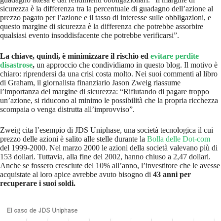
sicurezza è la differenza tra la percentuale di guadagno dell’azione al
prezzo pagato per l’azione e il tasso di interesse sulle obbligazioni, e
questo margine di sicurezza è la differenza che potrebbe assorbire
qualsiasi evento insoddisfacente che potrebbe verificarsi”.
La chiave, quindi, è minimizzare il rischio ed
evitare perdite
disastrose
,
un approccio che condividiamo in questo blog. Il motivo è
chiaro: riprendersi da una crisi costa molto. Nei suoi commenti al libro
di Graham, il giornalista finanziario Jason Zweig riassume
l’importanza del margine di sicurezza: “Rifiutando di pagare troppo
un’azione, si riducono al minimo le possibilità che la propria ricchezza
scompaia o venga distrutta all’improvviso”.
Zweig cita l’esempio di JDS Uniphase, una società tecnologica il cui
prezzo delle azioni è salito alle stelle durante la
Bolla delle Dot-com
del 1999-2000. Nel marzo 2000 le azioni della società valevano più di
153 dollari. Tuttavia, alla fine del 2002, hanno chiuso a 2,47 dollari.
Anche se fossero cresciute del 10% all’anno, l’investitore che le avesse
acquistate al loro apice avrebbe avuto bisogno di
43 anni per
recuperare i suoi soldi.