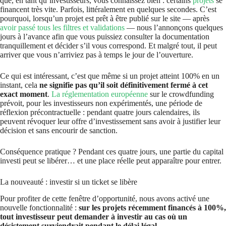
que, en tant qu’investisseurs, vous connaissez bien : certains
projets
se
financent très vite. Parfois, littéralement en quelques secondes. C’est
pourquoi, lorsqu’un projet est prêt à être publié sur le site — après
avoir passé tous les filtres et validations
— nous l’annonçons quelques
jours à l’avance afin que vous puissiez consulter la documentation
tranquillement et décider s’il vous correspond. Et malgré tout, il peut
arriver que vous n’arriviez pas à temps le jour de l’ouverture.
Ce qui est intéressant, c’est que même si un projet atteint 100% en un
instant, cela
ne signifie pas qu’il soit définitivement fermé à cet
exact moment
.
La réglementation européenne
sur le crowdfunding
prévoit, pour les investisseurs non expérimentés, une période de
réflexion précontractuelle : pendant quatre jours calendaires, ils
peuvent révoquer leur offre d’investissement sans avoir à justifier leur
décision et sans encourir de sanction.
Conséquence pratique ? Pendant ces quatre jours, une partie du capital
investi peut se libérer… et une place réelle peut apparaître pour entrer.
La nouveauté : investir si un ticket se libère
Pour profiter de cette fenêtre d’opportunité, nous avons activé une
nouvelle fonctionnalité :
sur les projets récemment financés à 100%,
tout investisseur peut demander à investir au cas où un
désistement surviendrait pendant le délai légal
.