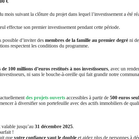
0 €
 mois suivant la clôture du projet dans lequel l’investissement a été réa
lleul effectue son premier investissement pendant cette période.
s possible d’inviter des
membres de la famille au premier degré
ni d
tations respectent les conditions du programme.
 de 100 millions d’euros restitués à nos investisseurs
, avec un rend
investisseurs, ni sans le bouche-à-oreille qui fait grandir notre commun
 actuellement
des projets ouverts
accessibles à partir de
500 euros seu
ncer à diversifier son portefeuille avec des actifs immobiliers de quali
 valable jusqu’au
31 décembre 2025
.
rfait !
ait que
votre confiance vaut le double
et aidez plus de personnes à déc