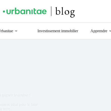
Urbanitae
Investissement immobilier
Apprendre
 gagnez le double !
ment idéal pour le faire.
r terre.