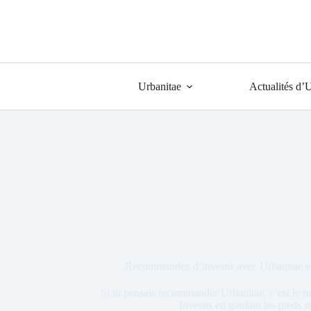
Urbanitae
Actualités d’
Recommandez d’investir avec Urbanitae et
Si tu pensais recommander Urbanitae, c’est le mo
Investis en gardant les pieds su