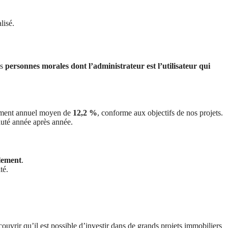
lisé.
es
personnes morales dont l’administrateur est l’utilisateur qui
ement annuel moyen de
12,2 %
, conforme aux objectifs de nos projets.
auté année après année.
lement
.
té.
ouvrir qu’il est possible d’investir dans de grands projets immobiliers