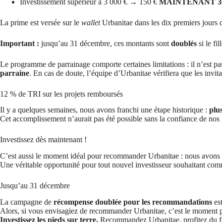
Investissement supérieur à 3 000 € → 150 €
MAINTENANT 30
La prime est versée sur le
wallet
Urbanitae dans les dix premiers jours du
Important :
jusqu’au 31 décembre, ces montants sont
doublés
si le fi
Le programme de parrainage comporte certaines limitations : il n’est pa
parraine
. En cas de doute, l’équipe d’Urbanitae vérifiera que les invi
12 % de TRI sur les projets remboursés
Il y a quelques semaines, nous avons franchi une étape historique :
plus
Cet accomplissement n’aurait pas été possible sans la confiance de nos 
Investissez dès maintenant !
C’est aussi le moment idéal pour recommander Urbanitae : nous avons
Une véritable opportunité pour tout nouvel investisseur souhaitant comme
Jusqu’au 31 décembre
La campagne de
récompense doublée pour les recommandations
est
Alors, si vous envisagiez de recommander Urbanitae, c’est le moment pa
Investissez les pieds sur terre.
Recommandez Urbanitae, profitez du f