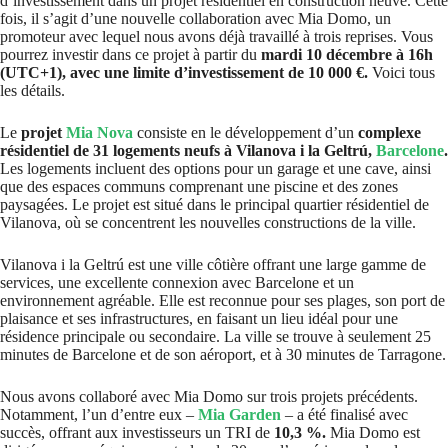
d’investissement dans un projet résidentiel en construction neuve. Cette
fois, il s’agit d’une nouvelle collaboration avec Mia Domo, un
promoteur avec lequel nous avons déjà travaillé à trois reprises. Vous
pourrez investir dans ce projet à partir du
mardi 10 décembre à 16h
(UTC+1), avec une limite d’investissement de 10 000 €.
Voici tous
les détails.
Le
projet
Mia Nova
consiste en le développement d’un
complexe
résidentiel de 31 logements neufs à Vilanova i la Geltrú,
Barcelone
.
Les logements incluent des options pour un garage et une cave, ainsi
que des espaces communs comprenant une piscine et des zones
paysagées. Le projet est situé dans le principal quartier résidentiel de
Vilanova, où se concentrent les nouvelles constructions de la ville.
Vilanova i la Geltrú est une ville côtière offrant une large gamme de
services, une excellente connexion avec Barcelone et un
environnement agréable. Elle est reconnue pour ses plages, son port de
plaisance et ses infrastructures, en faisant un lieu idéal pour une
résidence principale ou secondaire. La ville se trouve à seulement 25
minutes de Barcelone et de son aéroport, et à 30 minutes de Tarragone.
Nous avons collaboré avec Mia Domo sur trois projets précédents.
Notamment, l’un d’entre eux –
Mia Garden
– a été finalisé avec
succès, offrant aux investisseurs un TRI de
10,3 %.
Mia Domo est