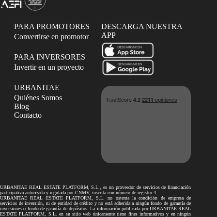
PARA PROMOTORES
DESCARGA NUESTRA
APP
Convertirse en promotor
PARA INVERSORES
Invertir en un proyecto
URBANITAE
Quiénes Somos
Blog
Contacto
URBANITAE REAL ESTATE PLATFORM, S.L., es un proveedor de servicios de financiación
participativa autorizada y regulada por CNMV, inscrita con número de registro 4.
URBANITAE REAL ESTATE PLATFORM, S.L. no ostenta la condición de empresa de
servicios de inversión, ni de entidad de crédito y no está adherida a ningún fondo de garantía de
inversiones o fondo de garantía de depósitos. La información publicada por URBANITAE REAL
ESTATE PLATFORM, S.L. en su sitio web únicamente tiene fines informativos y en ningún