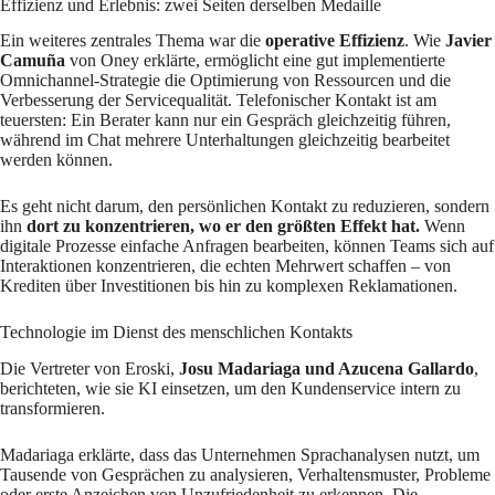
Effizienz und Erlebnis: zwei Seiten derselben Medaille
Ein weiteres zentrales Thema war die
operative Effizienz
. Wie
Javier
Camuña
von Oney erklärte, ermöglicht eine gut implementierte
Omnichannel-Strategie die Optimierung von Ressourcen und die
Verbesserung der Servicequalität. Telefonischer Kontakt ist am
teuersten: Ein Berater kann nur ein Gespräch gleichzeitig führen,
während im Chat mehrere Unterhaltungen gleichzeitig bearbeitet
werden können.
Es geht nicht darum, den persönlichen Kontakt zu reduzieren, sondern
ihn
dort zu konzentrieren, wo er den größten Effekt hat.
Wenn
digitale Prozesse einfache Anfragen bearbeiten, können Teams sich auf
Interaktionen konzentrieren, die echten Mehrwert schaffen – von
Krediten über Investitionen bis hin zu komplexen Reklamationen.
Technologie im Dienst des menschlichen Kontakts
Die Vertreter von Eroski,
Josu Madariaga und Azucena Gallardo
,
berichteten, wie sie KI einsetzen, um den Kundenservice intern zu
transformieren.
Madariaga erklärte, dass das Unternehmen Sprachanalysen nutzt, um
Tausende von Gesprächen zu analysieren, Verhaltensmuster, Probleme
oder erste Anzeichen von Unzufriedenheit zu erkennen. Die