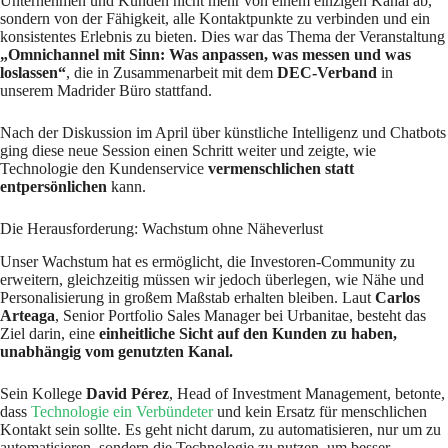
Unternehmen und Kunden nicht mehr von einem einzigen Kanal ab,
sondern von der Fähigkeit, alle Kontaktpunkte zu verbinden und ein
konsistentes Erlebnis zu bieten. Dies war das Thema der Veranstaltung
„Omnichannel mit Sinn: Was anpassen, was messen und was
loslassen“
, die in Zusammenarbeit mit dem
DEC-Verband
in
unserem Madrider Büro stattfand.
Nach der Diskussion im April über künstliche Intelligenz und Chatbots
ging diese neue Session einen Schritt weiter und zeigte, wie
Technologie den Kundenservice
vermenschlichen statt
entpersönlichen
kann.
Die Herausforderung: Wachstum ohne Näheverlust
Unser Wachstum hat es ermöglicht, die Investoren-Community zu
erweitern, gleichzeitig müssen wir jedoch überlegen, wie Nähe und
Personalisierung in großem Maßstab erhalten bleiben. Laut
Carlos
Arteaga
, Senior Portfolio Sales Manager bei Urbanitae, besteht das
Ziel darin, eine
einheitliche Sicht auf den Kunden zu haben,
unabhängig vom genutzten Kanal.
Sein Kollege
David Pérez
, Head of Investment Management, betonte,
dass
Technologie ein Verbündeter
und kein Ersatz für menschlichen
Kontakt sein sollte. Es geht nicht darum, zu automatisieren, nur um zu
automatisieren, sondern die Technologie zu nutzen, um besser