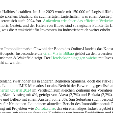
n Halbinsel etabliert. Im Jahr 2023 wurde mit 150.000 m² Logistikfläch
ntwickeltem Bauland als auch fertigen Lagerhallen, was einem Anstieg 
etzte sich auch 2024 fort.
Außerdem erleichtert das effiziente Verkehr
 Vitoria-Gasteiz und der Hafen von Bilbao sind strategische Punkte f
 was die Attraktivität für Investoren im Industriebereich weiter erhöht.
schen Immobilienmarkt. Obwohl der Boom des Online-Handels das Konsum
Hotspots. Insbesondere die
Gran Vía in Bilbao
gehört zu den teuersten 
Cushman & Wakefield zeigt. Der
Hotelsektor hingegen wächst
mit Inves
cht zu werden.
askenland zwar höher als in anderen Regionen Spaniens, doch die star
ität. Laut dem IMIE Mercados Locales-Bericht der Bewertungsgesellschaf
ierten Quartal 2024
im Vergleich zum gleichen Zeitraum des Vorjahres 
größten Anstieg mit 4%, gefolgt von Álava (2,7%) und Bizkaia (2,2%).
% und Bilbao mit einem Anstieg von 2,5%. San Sebastián sticht besond
zes für Neubauten. Laut einem aktuellen Bericht des Immobilienportals 
rung mit Projekten wie
Zorrotzaurre
, das ein ehemaliges Industriegebie
Chancen, mit einer wachsenden Nachfrage von jungen Fachkräften und 