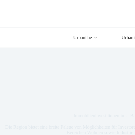
Urbanitae
Urbani
Immobilieninvestitionen in… B
Die Region bietet eine breite Palette von Möglichkeiten für Investor
Bereichen Wohnen sowie Industrie 