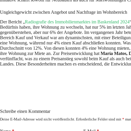
Ungleichgewicht zwischen Angebot und Nachfrage im Wohnbereich
Der Bericht „
Radiografie des Immobilienmarktes im Baskenland 2024
Bedürfnis haben, ihre Wohnung zu wechseln, hat nur 5% im letzten Ja
gegenüberstehen, aber nur 6% der Angebote. Im vergangenen Jahr bete
Bereich Kauf und Verkauf war am dynamischsten, mit einer Beteiligung 
eine Wohnung, während nur 4% einen Kauf abschließen konnten. Wa
Durchschnitt von 12%. Von diesen konnten 4% eine Wohnung mieten, 4
ihre Wohnung zur Miete an. Zur Preisentwicklung hat
María Matos, D
verfünffacht, was zu einem Preisanstieg sowohl beim Kauf als auch be
Landes. Diese Besonderheiten machen es entscheidend, die Entwickl
Schreibe einen Kommentar
Deine E-Mail-Adresse wird nicht veröffentlicht.
Erforderliche Felder sind mit
*
mar