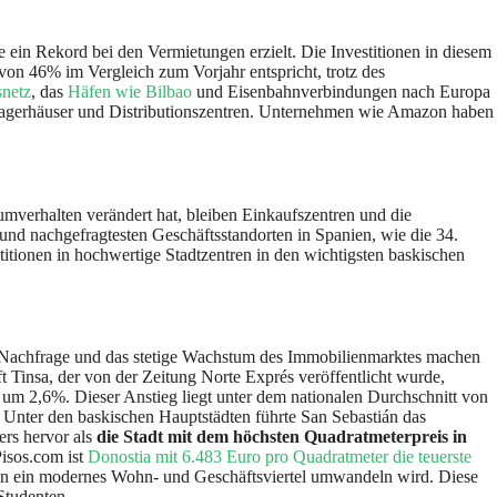
e ein Rekord bei den Vermietungen erzielt. Die Investitionen in diesem
von 46% im Vergleich zum Vorjahr entspricht, trotz des
snetz
, das
Häfen wie Bilbao
und Eisenbahnverbindungen nach Europa
ür Lagerhäuser und Distributionszentren. Unternehmen wie Amazon haben
verhalten verändert hat, bleiben Einkaufszentren und die
und nachgefragtesten Geschäftsstandorten in Spanien, wie die 34.
titionen in hochwertige Stadtzentren in den wichtigsten baskischen
ke Nachfrage und das stetige Wachstum des Immobilienmarktes machen
t Tinsa, der von der Zeitung Norte Exprés veröffentlicht wurde,
um 2,6%. Dieser Anstieg liegt unter dem nationalen Durchschnitt von
 Unter den baskischen Hauptstädten führte San Sebastián das
ers hervor als
die Stadt mit dem höchsten Quadratmeterpreis in
Pisos.com ist
Donostia mit 6.483 Euro pro Quadratmeter die teuerste
t in ein modernes Wohn- und Geschäftsviertel umwandeln wird. Diese
Studenten.