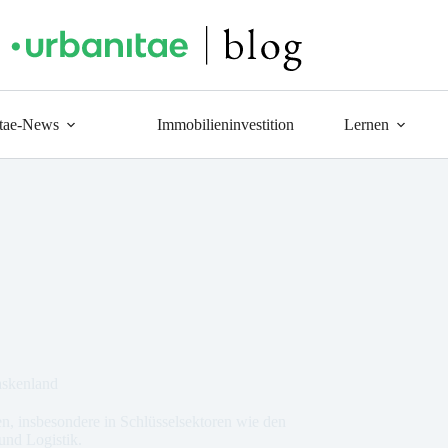
tae-News
Immobilieninvestition
Lernen
askenland
en, insbesondere in Schlüsselsektoren wie den
und Logistik.