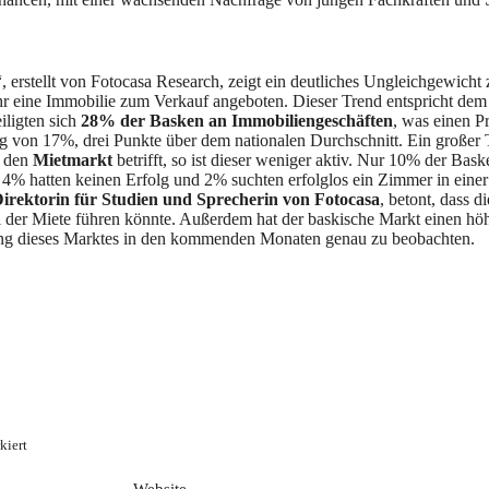
“, erstellt von Fotocasa Research, zeigt ein deutliches Ungleichgewi
hr eine Immobilie zum Verkauf angeboten. Dieser Trend entspricht dem
iligten sich
28% der Basken an Immobiliengeschäften
, was einen P
von 17%, drei Punkte über dem nationalen Durchschnitt. Ein großer Tei
s den
Mietmarkt
betrifft, so ist dieser weniger aktiv. Nur 10% der Bas
% hatten keinen Erfolg und 2% suchten erfolglos ein Zimmer in eine
irektorin für Studien und Sprecherin von Fotocasa
, betont, dass
i der Miete führen könnte. Außerdem hat der baskische Markt einen höh
ung dieses Marktes in den kommenden Monaten genau zu beobachten.
kiert