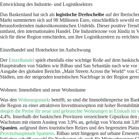
Entwicklung des Industrie- und Logistiksektors
Das Baskenland hat sich als
logistische Drehscheibe
auf der Iberische
Markt summierten sich auf 98 Millionen Euro, einschließlich sowohl e
herausfordernden makroökonomischen Umfelds. Dieser positive Trend s
umfasst, den internationalen Handel. Die Industriezone von Júndiz in
sich für diese Region entschieden, um ihre Logistikzentren zu errichten,
Einzelhandel und Hotelsektor im Aufschwung
Der
Einzelhandel
spielt ebenfalls eine wichtige Rolle auf dem baski
Hauptstraßen von Städten wie Bilbao und San Sebastián nach wie vor 
Ausgabe des globalen Berichts „Main Streets Across the World“ von 
Städten, um der steigenden touristischen Nachfrage in der Region gere
Wohnen: Immobilien und neue Wohnräume
Was den
Wohnungsmarkt
betrifft, so sind die Immobilienpreise im B
die Region zu einer attraktiven Investitionsoption mit hoher Rentabil
stiegen die Preise für neue und gebrauchte Wohnungen in Euskadi im v
4,4%. Innerhalb der baskischen Provinzen verzeichnete Gipuzkoa den 
Wachstum mit einem Anstieg von 3,9% an, gefolgt von Vitoria mit 3,8
Spanien
, aufgrund ihres touristischen Reizes und des begrenzten Plat
Provinzhauptstadt Spaniens
. Bilbao setzt hingegen auf urbane Erneue
Initiative schafft sowohl für Neubauten als auch für Mietwohnungen 