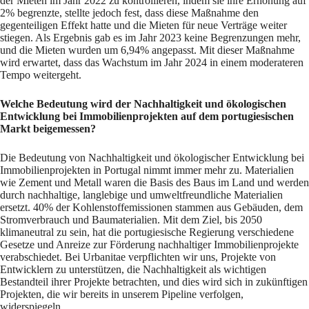
der Mieten im Jahr 2022 zu kontrollieren, indem sie ihre Erhöhung auf
2% begrenzte, stellte jedoch fest, dass diese Maßnahme den
gegenteiligen Effekt hatte und die Mieten für neue Verträge weiter
stiegen. Als Ergebnis gab es im Jahr 2023 keine Begrenzungen mehr,
und die Mieten wurden um 6,94% angepasst. Mit dieser Maßnahme
wird erwartet, dass das Wachstum im Jahr 2024 in einem moderateren
Tempo weitergeht.
Welche Bedeutung wird der Nachhaltigkeit und ökologischen
Entwicklung bei Immobilienprojekten auf dem portugiesischen
Markt beigemessen?
Die Bedeutung von Nachhaltigkeit und ökologischer Entwicklung bei
Immobilienprojekten in Portugal nimmt immer mehr zu. Materialien
wie Zement und Metall waren die Basis des Baus im Land und werden
durch nachhaltige, langlebige und umweltfreundliche Materialien
ersetzt. 40% der Kohlenstoffemissionen stammen aus Gebäuden, dem
Stromverbrauch und Baumaterialien. Mit dem Ziel, bis 2050
klimaneutral zu sein, hat die portugiesische Regierung verschiedene
Gesetze und Anreize zur Förderung nachhaltiger Immobilienprojekte
verabschiedet. Bei Urbanitae verpflichten wir uns, Projekte von
Entwicklern zu unterstützen, die Nachhaltigkeit als wichtigen
Bestandteil ihrer Projekte betrachten, und dies wird sich in zukünftigen
Projekten, die wir bereits in unserem Pipeline verfolgen,
widerspiegeln.