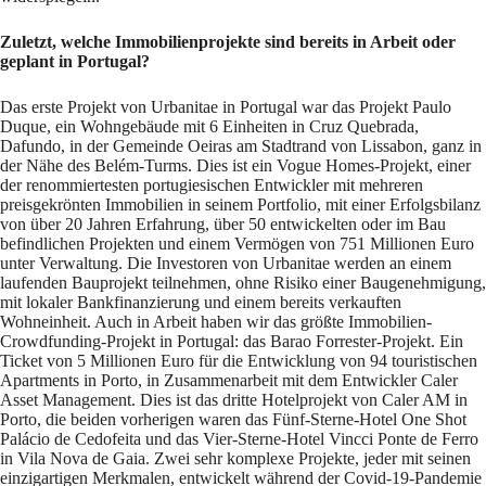
Zuletzt, welche Immobilienprojekte sind bereits in Arbeit oder
geplant in Portugal?
Das erste Projekt von Urbanitae in Portugal war das Projekt Paulo
Duque, ein Wohngebäude mit 6 Einheiten in Cruz Quebrada,
Dafundo, in der Gemeinde Oeiras am Stadtrand von Lissabon, ganz in
der Nähe des Belém-Turms. Dies ist ein Vogue Homes-Projekt, einer
der renommiertesten portugiesischen Entwickler mit mehreren
preisgekrönten Immobilien in seinem Portfolio, mit einer Erfolgsbilanz
von über 20 Jahren Erfahrung, über 50 entwickelten oder im Bau
befindlichen Projekten und einem Vermögen von 751 Millionen Euro
unter Verwaltung. Die Investoren von Urbanitae werden an einem
laufenden Bauprojekt teilnehmen, ohne Risiko einer Baugenehmigung,
mit lokaler Bankfinanzierung und einem bereits verkauften
Wohneinheit. Auch in Arbeit haben wir das größte Immobilien-
Crowdfunding-Projekt in Portugal: das Barao Forrester-Projekt. Ein
Ticket von 5 Millionen Euro für die Entwicklung von 94 touristischen
Apartments in Porto, in Zusammenarbeit mit dem Entwickler Caler
Asset Management. Dies ist das dritte Hotelprojekt von Caler AM in
Porto, die beiden vorherigen waren das Fünf-Sterne-Hotel One Shot
Palácio de Cedofeita und das Vier-Sterne-Hotel Vincci Ponte de Ferro
in Vila Nova de Gaia. Zwei sehr komplexe Projekte, jeder mit seinen
einzigartigen Merkmalen, entwickelt während der Covid-19-Pandemie