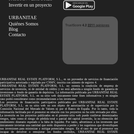
Invertir en un proyecto
URBANITAE
Quiénes Somos
Blog
Contacto
URBANITAE REAL ESTATE PLATFORM, S.L., es un proveedor de servicios de financiación
participativa autorizada y regulada por CNMV, inscrita con número de registro 4.
URBANITAE REAL ESTATE PLATFORM, S.L. no ostenta la condición de empresa de
servicios de inversión, ni de entidad de crédito y no está adherida a ningún fondo de garantía de
inversiones o fondo de garantía de depósitos. La información publicada por URBANITAE REAL
ESTATE PLATFORM, S.L. en su sitio web únicamente tiene fines informativos y en ningún
caso podrá considerarse como recomendaciones a los inversores.
Los proyectos de financiación participativa publicados por URBANITAE REAL ESTATE
PLATFORM, S.L. en su sitio web no son objeto de autorización ni de supervisión por la
Comisión Nacional del Mercado de Valores ni por el Banco de España. Por lo tanto, toda la
información facilitada por el promotor en relación con los proyectos no ha sido revisada por ellos.
La inversión en los proyectos publicados en el presente sitio web puede conllevar determinados
riesgos, tales como el riesgo de pérdida total o parcial del capital invertido, la no obtención del
rendimiento dinerario esperado o la falta de liquidez. Por tanto, advertimos a los inversores que
únicamente inviertan una cantidad que estén dispuestos a perder y les sugerimos que diversifiquen
sus inversiones para minimizar y mitigar potenciales riesgos. En el caso de que el promotor sea
incapaz de devolver o remunerar los fondos recibidos, URBANITAE REAL ESTATE