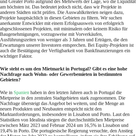
und Greater Porto aufgrund des Mehrwerts der Lage, wo die Liquidität
am höchsten ist. Das bedeutet jedoch nicht, dass wir Projekte in
anderen Städten nicht prüfen. Die Auswahlkriterien neigen dazu,
Projekte hauptsächlich in diesen Gebieten zu filtern. Wir suchen
anerkannte Entwickler mit einem Erfolgsausweis von erfolgreich
abgeschlossenen Projekten, mit minimalem oder keinem Risiko für
Baugenehmigungen, vorzugsweise mit Vorverkäufen,
Ausführungszeiten von weniger als 3 Jahren und Erträgen, die den
Erwartungen unserer Investoren entsprechen. Bei Equity-Projekten ist
auch die Bestätigung der Verfügbarkeit von Bankfinanzierungen ein
wichtiger Faktor.
Wie steht es um den Mietmarkt in Portugal? Gibt es eine hohe
Nachfrage nach Wohn- oder Gewerbemieten in bestimmten
Gebieten?
Wie in
Spanien
haben in den letzten Jahren auch in Portugal die
Mietpreise in den zentralen Stadtgebieten stark zugenommen. Die
Nachfrage übersteigt das Angebot bei weitem, und die Menge an
neuen Produkten und Neubauten entspricht nicht den
Marktanforderungen, insbesondere in Lissabon und Porto. Laut den
Statistiken von Idealista stiegen die durchschnittlichen Mietpreise
zwischen März 2023 und Februar 2024 um 16,5% in Lissabon und
19,4% in Porto. Die portugiesische Regierung versuchte, den Anstieg