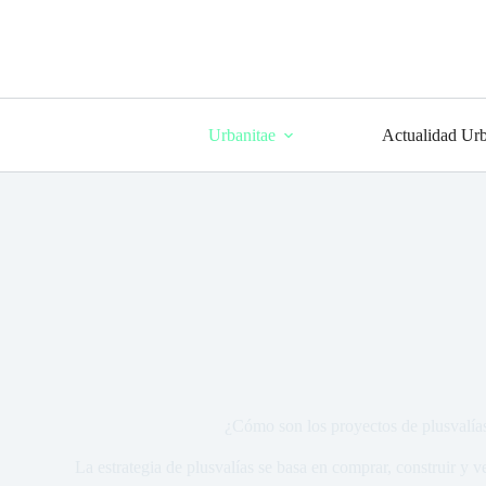
Urbanitae
Actualidad Urb
¿Cómo son los proyectos de plusvalía
La estrategia de plusvalías se basa en comprar, construir y v