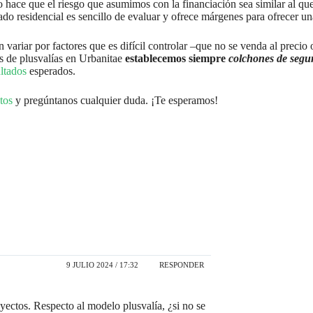
o hace que el riesgo que asumimos con la financiación sea similar al qu
o residencial es sencillo de evaluar y ofrece márgenes para ofrecer una 
 variar por factores que es difícil controlar –que no se venda al precio 
tos de plusvalías en Urbanitae
establecemos siempre
colchones de segu
ultados
esperados.
tos
y pregúntanos cualquier duda. ¡Te esperamos!
9 JULIO 2024 / 17:32
RESPONDER
yectos. Respecto al modelo plusvalía, ¿si no se