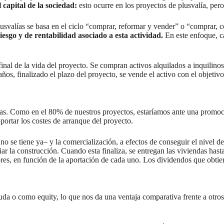
l capital de la sociedad:
esto ocurre en los proyectos de plusvalía, per
 plusvalías se basa en el ciclo “comprar, reformar y vender” o “comprar,
iesgo y de rentabilidad asociado a esta actividad.
En este enfoque, ca
 final de la vida del proyecto. Se compran activos alquilados a inquilino
años, finalizado el plazo del proyecto, se vende el activo con el objetivo
icas. Como en el 80% de nuestros proyectos, estaríamos ante una promoc
portar los costes de arranque del proyecto.
i no se tiene ya– y la comercialización, a efectos de conseguir el nivel 
ar la construcción. Cuando esta finaliza, se entregan las viviendas hast
ores, en función de la aportación de cada uno. Los dividendos que obtien
da o como equity, lo que nos da una ventaja comparativa frente a otros 