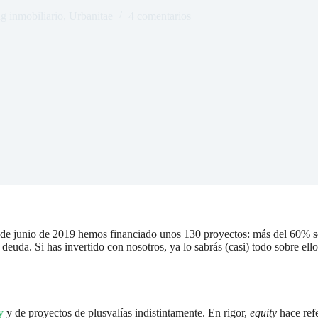
 inmobiliario
,
Urbanitae
4 comentarios
sde junio de 2019 hemos financiado unos 130 proyectos: más del 60% so
euda. Si has invertido con nosotros, ya lo sabrás (casi) todo sobre ello
y
y de proyectos de plusvalías indistintamente. En rigor,
equity
hace refe