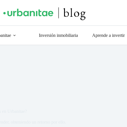
anitae
Inversión inmobiliaria
Aprende a invertir
s en Urbanitae?
ender, obteniendo un retorno por ello.