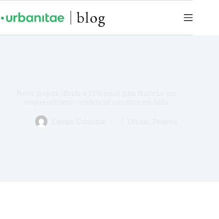
Novo projeto: dívida a 11% anual para financiar um
empreendimento residencial premium em Itália
Equipo Urbanitae
Dívida
,
Projetos