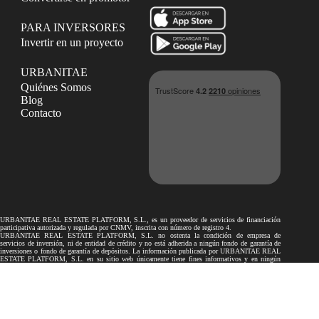
PARA INVERSORES
Invertir en un proyecto
URBANITAE
Quiénes Somos
Blog
Contacto
URBANITAE REAL ESTATE PLATFORM, S.L., es un proveedor de servicios de financiación
participativa autorizada y regulada por CNMV, inscrita con número de registro 4.
URBANITAE REAL ESTATE PLATFORM, S.L. no ostenta la condición de empresa de
servicios de inversión, ni de entidad de crédito y no está adherida a ningún fondo de garantía de
inversiones o fondo de garantía de depósitos. La información publicada por URBANITAE REAL
ESTATE PLATFORM, S.L. en su sitio web únicamente tiene fines informativos y en ningún
caso podrá considerarse como recomendaciones a los inversores.
Los proyectos de financiación participativa publicados por URBANITAE REAL ESTATE
PLATFORM, S.L. en su sitio web no son objeto de autorización ni de supervisión por la
Comisión Nacional del Mercado de Valores ni por el Banco de España. Por lo tanto, toda la
información facilitada por el promotor en relación con los proyectos no ha sido revisada por ellos.
La inversión en los proyectos publicados en el presente sitio web puede conllevar determinados
riesgos, tales como el riesgo de pérdida total o parcial del capital invertido, la no obtención del