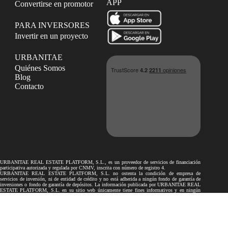
APP
Convertirse en promotor
PARA INVERSORES
Invertir en un proyecto
URBANITAE
Quiénes Somos
Blog
Contacto
URBANITAE REAL ESTATE PLATFORM, S.L., es un proveedor de servicios de financiación
participativa autorizada y regulada por CNMV, inscrita con número de registro 4.
URBANITAE REAL ESTATE PLATFORM, S.L. no ostenta la condición de empresa de
servicios de inversión, ni de entidad de crédito y no está adherida a ningún fondo de garantía de
inversiones o fondo de garantía de depósitos. La información publicada por URBANITAE REAL
ESTATE PLATFORM, S.L. en su sitio web únicamente tiene fines informativos y en ningún
caso podrá considerarse como recomendaciones a los inversores.
Los proyectos de financiación participativa publicados por URBANITAE REAL ESTATE
PLATFORM, S.L. en su sitio web no son objeto de autorización ni de supervisión por la
Comisión Nacional del Mercado de Valores ni por el Banco de España. Por lo tanto, toda la
información facilitada por el promotor en relación con los proyectos no ha sido revisada por ellos.
La inversión en los proyectos publicados en el presente sitio web puede conllevar determinados