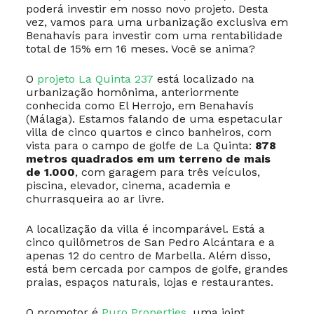
poderá investir em nosso novo projeto. Desta
vez, vamos para uma urbanização exclusiva em
Benahavís para investir com uma rentabilidade
total de 15% em 16 meses. Você se anima?
O
projeto La Quinta 237
está localizado na
urbanização homônima, anteriormente
conhecida como El Herrojo, em Benahavís
(Málaga). Estamos falando de uma espetacular
villa de cinco quartos e cinco banheiros, com
vista para o campo de golfe de La Quinta:
878
metros quadrados em um terreno de mais
de 1.000
, com garagem para três veículos,
piscina, elevador, cinema, academia e
churrasqueira ao ar livre.
A localização da villa é incomparável. Está a
cinco quilômetros de San Pedro Alcántara e a
apenas 12 do centro de Marbella. Além disso,
está bem cercada por campos de golfe, grandes
praias, espaços naturais, lojas e restaurantes.
O promotor é
Puro Properties
, uma joint