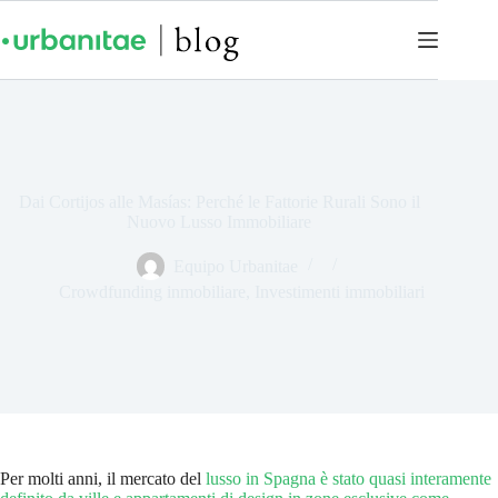
Dai Cortijos alle Masías: Perché le Fattorie Rurali Sono il
Nuovo Lusso Immobiliare
Equipo Urbanitae
Crowdfunding inmobiliare
,
Investimenti immobiliari
Per molti anni, il mercato del
lusso in Spagna è stato quasi interamente