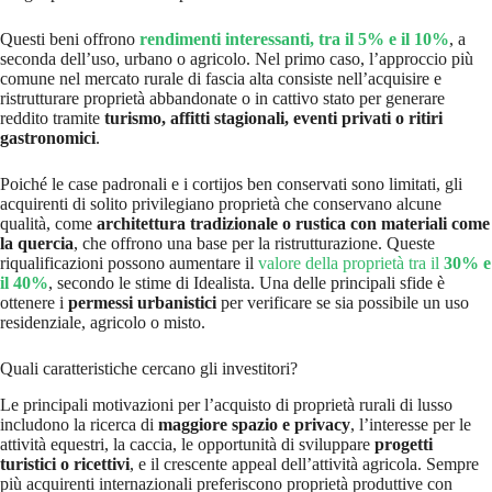
Questi beni offrono
rendimenti interessanti, tra il 5% e il 10%
, a
seconda dell’uso, urbano o agricolo. Nel primo caso, l’approccio più
comune nel mercato rurale di fascia alta consiste nell’acquisire e
ristrutturare proprietà abbandonate o in cattivo stato per generare
reddito tramite
turismo, affitti stagionali, eventi privati o ritiri
gastronomici
.
Poiché le case padronali e i cortijos ben conservati sono limitati, gli
acquirenti di solito privilegiano proprietà che conservano alcune
qualità, come
architettura tradizionale o rustica con materiali come
la quercia
, che offrono una base per la ristrutturazione. Queste
riqualificazioni possono aumentare il
valore della proprietà tra il
30% e
il 40%
, secondo le stime di Idealista. Una delle principali sfide è
ottenere i
permessi urbanistici
per verificare se sia possibile un uso
residenziale, agricolo o misto.
Quali caratteristiche cercano gli investitori?
Le principali motivazioni per l’acquisto di proprietà rurali di lusso
includono la ricerca di
maggiore spazio e privacy
, l’interesse per le
attività equestri, la caccia, le opportunità di sviluppare
progetti
turistici o ricettivi
, e il crescente appeal dell’attività agricola. Sempre
più acquirenti internazionali preferiscono proprietà produttive con