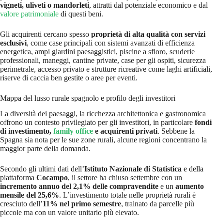
vigneti, uliveti o mandorleti
, attratti dal potenziale economico e dal
valore patrimoniale
di questi beni.
Gli acquirenti cercano spesso
proprietà di alta qualità con servizi
esclusivi
, come case principali con sistemi avanzati di efficienza
energetica, ampi giardini paesaggistici, piscine a sfioro, scuderie
professionali, maneggi, cantine private, case per gli ospiti, sicurezza
perimetrale, accesso privato e strutture ricreative come laghi artificiali,
riserve di caccia ben gestite o aree per eventi.
Mappa del lusso rurale spagnolo e profilo degli investitori
La diversità dei paesaggi, la ricchezza architettonica e gastronomica
offrono un contesto privilegiato per gli investitori, in particolare
fondi
di investimento,
family office
e acquirenti privati
. Sebbene la
Spagna sia nota per le sue zone rurali, alcune regioni concentrano la
maggior parte della domanda.
Secondo gli ultimi dati dell’
Istituto Nazionale di Statistica
e della
piattaforma
Cocampo
, il settore ha chiuso settembre con un
incremento annuo del 2,1% delle compravendite
e un
aumento
mensile del 25,6%
. L’investimento totale nelle proprietà rurali è
cresciuto dell’
11% nel primo semestre
, trainato da parcelle più
piccole ma con un valore unitario più elevato.