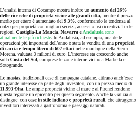
L’analisi interna di Cocampo mostra inoltre un
aumento del 26%
delle ricerche di proprietà vicine alle grandi città
, mentre il prezzo
medio per ettaro è aumentato del
9,3%
, confermando la tendenza al
rialzo per proprietà con migliori servizi, accessi o usi ricreativi. Tra le
regioni,
Castiglia-La Mancia, Navarra e
Andalusia
sono
attualmente le più richieste
. In Andalusia, ad esempio, una delle
operazioni più importanti dell’anno è stata la vendita di una
proprietà
di caccia e tempo libero di 607 ettari
nelle montagne della Sierra
Morena, valutata 3 milioni di euro. L’interesse sta crescendo anche
sulla
Costa del Sol
, comprese le zone interne vicino a Marbella e
Sotogrande.
Le
masías
, tradizionali case di campagna catalane, attirano anch’esse
un grande interesse da parte degli investitori, con un prezzo medio di
11.593 €/ha
. Le ampie proprietà vicino al mare e ai Pirenei rendono
questa regione un epicentro per questo segmento. Anche la Galizia si
distingue, con
case in stile indiano e proprietà rurali
, che attraggono
investitori interessati a gastronomia e paesaggi naturali.