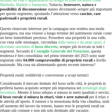
definito da ville e appartamenti di design in zone esclusive come
Marbella, Madrid o Santander
. Tuttavia,
benessere, natura e
possibilità di disconnessione
stanno diventando sempre più importanti
per questo segmento, spostando l’attenzione verso
cascine, case
padronali e proprietà rurali
.
Questo rinnovato interesse per la campagna non sembra una moda
passeggera, ma una visione a lungo termine del patrimonio rurale come
un bene immobiliare prezioso. Possedere una proprietà in una valle,
con vista sulle montagne, circondata
dalla natura e da ampi spazi, è
diventato sinonimo di
lusso discreto
, sempre più ricercato in tutti i
segmenti. Secondo il
Consiglio Generale del Notariato
, questa
tendenza è ben consolidata: nel primo trimestre del 2025 sono state
registrate oltre
64.000 compravendite di proprietà rurali
a livello
nazionale. Ma cosa sta alimentando questo recente interesse?
Proprietà rurali: redditività e conversione a scopi turistici
Considerando il mercato limitato del lusso nelle città, le proprietà in
periferia hanno acquisito sempre più importanza nei
portafogli degli
investitori
. Mentre il lusso urbano si misura in metri quadrati e servizi,
il lusso rurale si misura in ettari, viste e aree naturali
per il relax e
le attività all’aperto. Il rumore e la monotonia della vita cittadina, uniti
all’aumento del lavoro da remoto, hanno reso le proprietà rurali un
rifugio più comune e non più solo destinato alle vacanze.