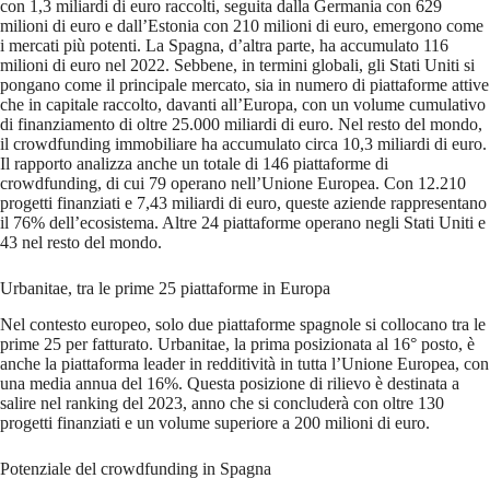
con 1,3 miliardi di euro raccolti, seguita dalla Germania con 629
milioni di euro e dall’Estonia con 210 milioni di euro, emergono come
i mercati più potenti. La Spagna, d’altra parte, ha accumulato 116
milioni di euro nel 2022. Sebbene, in termini globali, gli Stati Uniti si
pongano come il principale mercato, sia in numero di piattaforme attive
che in capitale raccolto, davanti all’Europa, con un volume cumulativo
di finanziamento di oltre 25.000 miliardi di euro. Nel resto del mondo,
il crowdfunding immobiliare ha accumulato circa 10,3 miliardi di euro.
Il rapporto analizza anche un totale di 146 piattaforme di
crowdfunding, di cui 79 operano nell’Unione Europea. Con 12.210
progetti finanziati e 7,43 miliardi di euro, queste aziende rappresentano
il 76% dell’ecosistema. Altre 24 piattaforme operano negli Stati Uniti e
43 nel resto del mondo.
Urbanitae, tra le prime 25 piattaforme in Europa
Nel contesto europeo, solo due piattaforme spagnole si collocano tra le
prime 25 per fatturato. Urbanitae, la prima posizionata al 16° posto, è
anche la piattaforma leader in redditività in tutta l’Unione Europea, con
una media annua del 16%. Questa posizione di rilievo è destinata a
salire nel ranking del 2023, anno che si concluderà con oltre 130
progetti finanziati e un volume superiore a 200 milioni di euro.
Potenziale del crowdfunding in Spagna