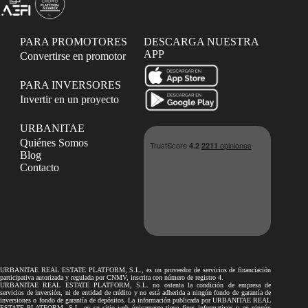
PARA PROMOTORES
DESCARGA NUESTRA
APP
Convertirse en promotor
PARA INVERSORES
Invertir en un proyecto
URBANITAE
Quiénes Somos
Blog
Contacto
URBANITAE REAL ESTATE PLATFORM, S.L., es un proveedor de servicios de financiación
participativa autorizada y regulada por CNMV, inscrita con número de registro 4.
URBANITAE REAL ESTATE PLATFORM, S.L. no ostenta la condición de empresa de
servicios de inversión, ni de entidad de crédito y no está adherida a ningún fondo de garantía de
inversiones o fondo de garantía de depósitos. La información publicada por URBANITAE REAL
ESTATE PLATFORM, S.L. en su sitio web únicamente tiene fines informativos y en ningún