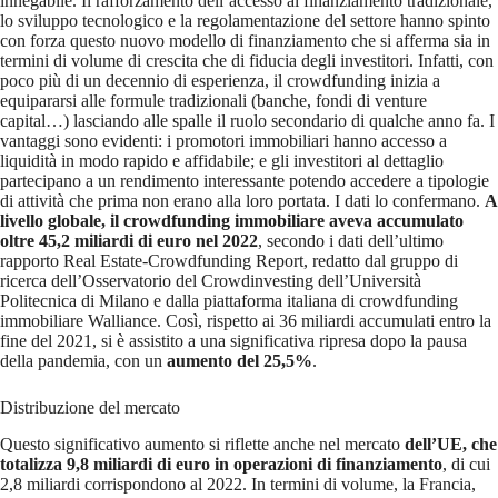
innegabile. Il rafforzamento dell’accesso al finanziamento tradizionale,
lo sviluppo tecnologico e la regolamentazione del settore hanno spinto
con forza questo nuovo modello di finanziamento che si afferma sia in
termini di volume di crescita che di fiducia degli investitori. Infatti, con
poco più di un decennio di esperienza, il crowdfunding inizia a
equipararsi alle formule tradizionali (banche, fondi di venture
capital…) lasciando alle spalle il ruolo secondario di qualche anno fa. I
vantaggi sono evidenti: i promotori immobiliari hanno accesso a
liquidità in modo rapido e affidabile; e gli investitori al dettaglio
partecipano a un rendimento interessante potendo accedere a tipologie
di attività che prima non erano alla loro portata. I dati lo confermano.
A
livello globale, il crowdfunding immobiliare aveva accumulato
oltre 45,2 miliardi di euro nel 2022
, secondo i dati dell’ultimo
rapporto Real Estate-Crowdfunding Report, redatto dal gruppo di
ricerca dell’Osservatorio del Crowdinvesting dell’Università
Politecnica di Milano e dalla piattaforma italiana di crowdfunding
immobiliare Walliance. Così, rispetto ai 36 miliardi accumulati entro la
fine del 2021, si è assistito a una significativa ripresa dopo la pausa
della pandemia, con un
aumento del 25,5%
.
Distribuzione del mercato
Questo significativo aumento si riflette anche nel mercato
dell’UE, che
totalizza 9,8 miliardi di euro in operazioni di finanziamento
, di cui
2,8 miliardi corrispondono al 2022. In termini di volume, la Francia,