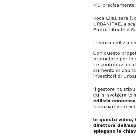
Più precisamente, 
Roca Llisa sarà il
URBANITAE, a segu
Fluixà situate a Sa
Licenza edilizia c
Con questo proget
promotore per lo s
Le contribuzioni d
aumento di capital
investitori di Urba
Il gestore ha stip
cui si svolgerà lo
edilizia concessa
finanziamento est
In questo video,
direttore dell’es
spiegano le chiav