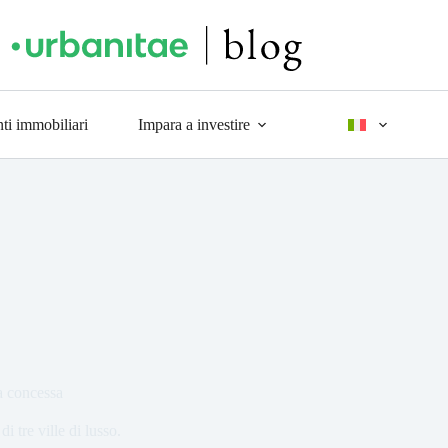
ti immobiliari
Impara a investire
ia concessa
i tre ville di lusso.