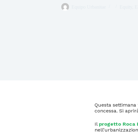
Equipo Urbanitae
Equity
,
E
Questa settimana v
concessa. Si aprir
Il
progetto Roca 
nell’urbanizzazione