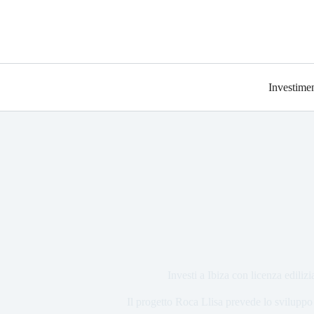
Investimen
Investi a Ibiza con licenza ediliz
Il progetto Roca Llisa prevede lo sviluppo d