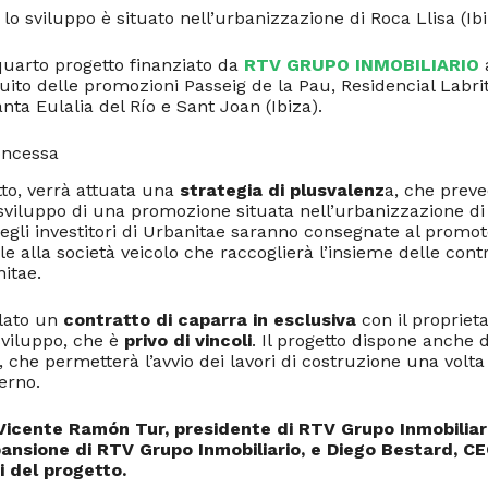
lo sviluppo è situato nell’urbanizzazione di Roca Llisa (Ibi
 quarto progetto finanziato da
RTV GRUPO INMOBILIARIO
ito delle promozioni Passeig de la Pau, Residencial Labri
nta Eulalia del Río e Sant Joan (Ibiza).
oncessa
to, verrà attuata una
strategia di plusvalenz
a, che preve
viluppo di una promozione situata nell’urbanizzazione di R
egli investitori di Urbanitae saranno consegnate al promo
e alla società veicolo che raccoglierà l’insieme delle contr
nitae.
ulato un
contratto di caparra in esclusiva
con il proprieta
 sviluppo, che è
privo di vincoli
. Il progetto dispone anche 
, che permetterà l’avvio dei lavori di costruzione una volta
erno.
 Vicente Ramón Tur, presidente di RTV Grupo Inmobilia
pansione di RTV Grupo Inmobiliario, e Diego Bestard, CE
i del progetto.