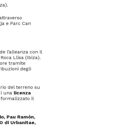
za).
attraverso
tja e Parc Can
de l’alleanza con il
oca Llisa (Ibiza).
tore tramite
ibuzioni degli
rio del terreno su
di una
licenza
 formalizzato il
rio, Pau Ramón,
O di Urbanitae,