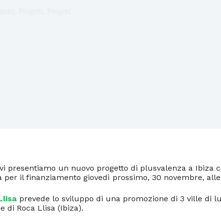
quity
,
Progetti
,
Progetti
i presentiamo un nuovo progetto di plusvalenza a Ibiza co
à per il finanziamento giovedì prossimo, 30 novembre, alle
Llisa
prevede lo sviluppo di una promozione di 3 ville di l
 di Roca Llisa (Ibiza).