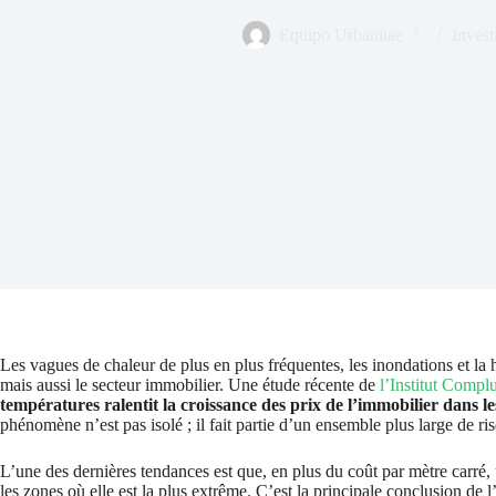
Equipo Urbanitae
Invest
Les vagues de chaleur de plus en plus fréquentes, les inondations et la
mais aussi le secteur immobilier. Une étude récente de
l’Institut Comp
températures ralentit la croissance des prix de l’immobilier dans le
phénomène n’est pas isolé ; il fait partie d’un ensemble plus large de r
L’une des dernières tendances est que, en plus du coût par mètre carré, 
les zones où elle est la plus extrême. C’est la principale conclusion d