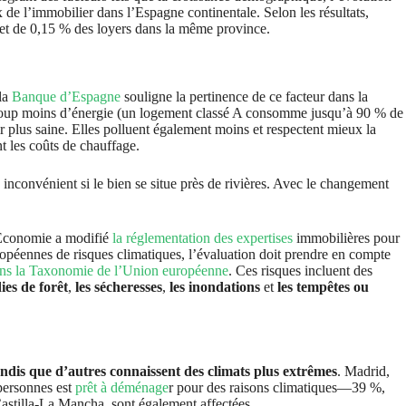
 de l’immobilier dans l’Espagne continentale. Selon les résultats,
 et de 0,15 % des loyers dans la même province.
 la
Banque d’Espagne
souligne la pertinence de ce facteur dans la
aucoup moins d’énergie (un logement classé A consomme jusqu’à 90 % de
ir plus saine. Elles polluent également moins et respectent mieux la
nt les coûts de chauffage.
 inconvénient si le bien se situe près de rivières. Avec le changement
l’Économie a modifié
la réglementation des expertises
immobilières pour
européennes de risques climatiques, l’évaluation doit prendre en compte
dans la Taxonomie de l’Union européenne
. Ces risques incluent des
ies de forêt
,
les sécheresses
,
les inondations
et
les tempêtes ou
andis que d’autres connaissent des climats plus extrêmes
. Madrid,
 personnes est
prêt à déménage
r pour des raisons climatiques—39 %,
astilla-La Mancha, sont également affectées.