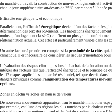
du marché du travail, la construction de nouveaux logements et l’activit
chaque jour supplémentaire au-dessus de 35°C par rapport à l’année pr
Efficacité énergétique… et économique
Parallèlement,
l’efficacité énergétique
devient l’un des facteurs les plu
détermination des prix des logements. Les habitations énergétiquemen
moins qu’un logement classé G) et offrent un plus grand confort : meille
réglementation actuelle. Cet effet est particulièrement visible dans les
Un autre facteur à prendre en compte est
la proximité de la côte
, qui,
climatique, il est nécessaire de considérer les risques d’inondation pou
L’évaluation des risques climatiques lors de l’achat, de la location ou 
intégrer des facteurs tels que l’efficacité énergétique et le principe de
les 17 risques applicables au marché résidentiel, tels que décrits dans l
dangers physiques comme
l’augmentation des températures moyen
cyclones
.
Zones en déclin vs zones en hausse de valeur
De nouveaux mouvements apparaissent sur le marché immobilier espagn
par exemple, est l’une des régions les plus touchées par la chaleur ex
selon Fotocasa. Les régions du sud et de l’est du continent, comme l’A