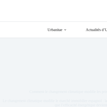
Urbanitae
Actualités d’
Comment le changement climatique modifie les pri
Le changement climatique modifie le marché immobilier espagnol : la ch
que l’efficacité énergétique devient