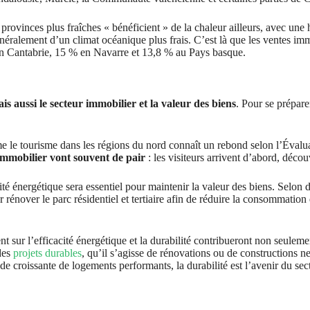
provinces plus fraîches « bénéficient » de la chaleur ailleurs, avec une
énéralement d’un climat océanique plus frais. C’est là que les ventes i
n Cantabrie, 15 % en Navarre et 13,8 % au Pays basque.
s aussi le secteur immobilier et la valeur des biens
. Pour se prépare
e le tourisme dans les régions du nord connaît un rebond selon l’Évalua
immobilier vont souvent de pair
: les visiteurs arrivent d’abord, déco
té énergétique sera essentiel pour maintenir la valeur des biens. Selon
 rénover le parc résidentiel et tertiaire afin de réduire la consommati
ent sur l’efficacité énergétique et la durabilité contribueront non seulem
 des
projets durables
, qu’il s’agisse de rénovations ou de constructions n
e croissante de logements performants, la durabilité est l’avenir du sec