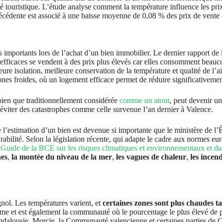
é touristique. L’étude analyse comment la température influence les prix
écédente est associé à une baisse moyenne de 0,08 % des prix de vente
s importants lors de l’achat d’un bien immobilier. Le dernier rapport de
t efficaces se vendent à des prix plus élevés car elles consomment be
ure isolation, meilleure conservation de la température et qualité de l’a
 zones froides, où un logement efficace permet de réduire significativeme
 bien que traditionnellement considérée
comme un atout
, peut devenir un
r éviter des catastrophes comme celle survenue l’an dernier à Valence.
de l’estimation d’un bien est devenue si importante que le ministère de 
 durabilité. Selon la législation récente, qui adapte le cadre aux normes 
e
Guide de la BCE sur les risques climatiques et environnementaux et 
nes
,
la montée du niveau de la mer
,
les vagues de chaleur
,
les incend
ol. Les températures varient, et
certaines zones sont plus chaudes t
trême et est également la communauté où le pourcentage le plus élevé de
ndalousie, Murcie, la Communauté valencienne et certaines parties de C