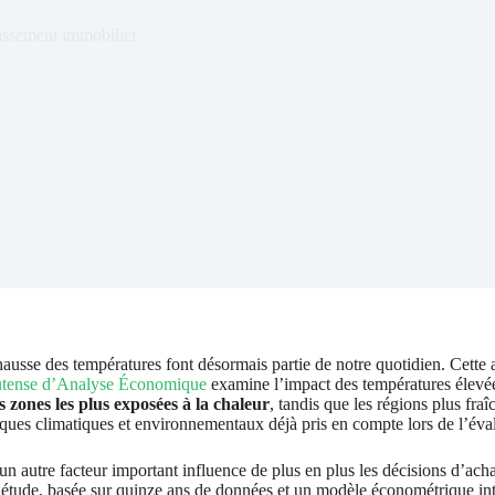
issement immobilier
 hausse des températures font désormais partie de notre quotidien. Cette
lutense d’Analyse Économique
examine l’impact des températures élevée
s zones les plus exposées à la chaleur
, tandis que les régions plus fraî
isques climatiques et environnementaux déjà pris en compte lors de l’éva
un autre facteur important influence de plus en plus les décisions d’acha
e l’étude, basée sur quinze ans de données et un modèle économétrique in