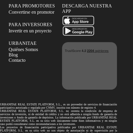
PARA PROMOTORES
DESCARGA NUESTRA
APP
Convertirse en promotor
PARA INVERSORES
Invertir en un proyecto
URBANITAE
Quiénes Somos
Blog
Contacto
URBANITAE REAL ESTATE PLATFORM, S.L., es un proveedor de servicios de financiación
participativa autorizada y regulada por CNMV, inscrita con número de registro 4.
URBANITAE REAL ESTATE PLATFORM, S.L. no ostenta la condición de empresa de
servicios de inversión, ni de entidad de crédito y no está adherida a ningún fondo de garantía de
inversiones o fondo de garantía de depósitos. La información publicada por URBANITAE REAL
ESTATE PLATFORM, S.L. en su sitio web únicamente tiene fines informativos y en ningún
caso podrá considerarse como recomendaciones a los inversores.
Los proyectos de financiación participativa publicados por URBANITAE REAL ESTATE
PLATFORM, S.L. en su sitio web no son objeto de autorización ni de supervisión por la