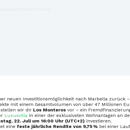
genkapitalprojekte
,
Projekte
ner neuen Investitionsmöglichkeit nach Marbella zurück – 
ojekte mit einem Gesamtvolumen von über 47 Millionen Eur
stellen wir dir
Los Monteros
vor – ein Fremdfinanzierun
er
Luxusvilla
in einer der exklusivsten Wohnanlagen an der
nstag, 22. Juli um 16:00 Uhr (UTC+2)
investieren.
tet eine
feste jährliche Rendite von 9,75 %
bei einer Lau