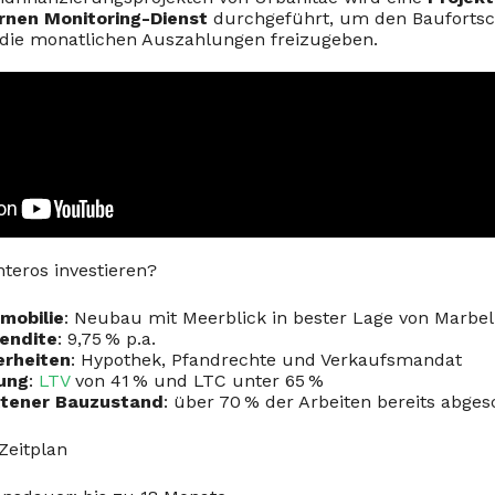
rnen Monitoring-Dienst
durchgeführt, um den Baufortsch
 die monatlichen Auszahlungen freizugeben.
teros investieren?
mobilie
: Neubau mit Meerblick in bester Lage von Marbel
Rendite
: 9,75 % p.a.
erheiten
: Hypothek, Pfandrechte und Verkaufsmandat
ung
:
LTV
von 41 % und LTC unter 65 %
ttener Bauzustand
: über 70 % der Arbeiten bereits abge
Zeitplan