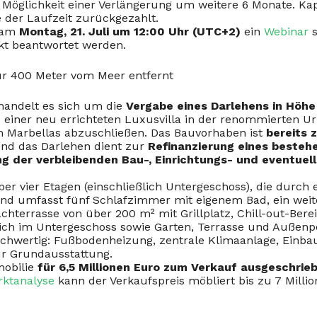
r Möglichkeit einer Verlängerung um weitere 6 Monate. Kap
der Laufzeit zurückgezahlt.
 am
Montag, 21. Juli um 12:00 Uhr (UTC+2)
ein
Webinar
s
kt beantwortet werden.
ur 400 Meter vom Meer entfernt
andelt es sich um die
Vergabe eines Darlehens in Höhe
 einer neu errichteten Luxusvilla in der renommierten Ur
n Marbellas abzuschließen. Das Bauvorhaben ist
bereits 
und das Darlehen dient zur
Refinanzierung eines besteh
g der verbleibenden Bau-, Einrichtungs- und eventuel
über vier Etagen (einschließlich Untergeschoss), die durch
und umfasst fünf Schlafzimmer mit eigenem Bad, ein wei
hterrasse von über 200 m² mit Grillplatz, Chill-out-Bere
eich im Untergeschoss sowie Garten, Terrasse und Außenpo
ochwertig: Fußbodenheizung, zentrale Klimaanlage, Einb
r Grundausstattung.
mobilie
für 6,5 Millionen Euro zum Verkauf ausgeschrie
ktanalyse
kann der Verkaufspreis möbliert bis zu 7 Milli