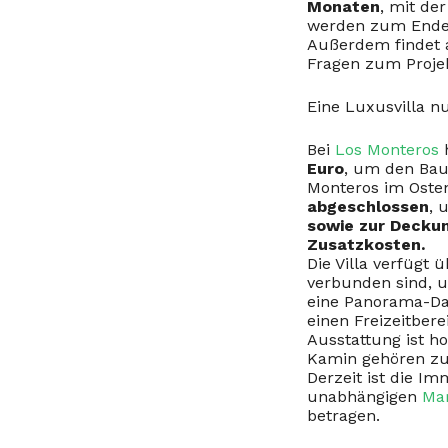
Monaten
, mit de
werden zum Ende 
Außerdem findet
Fragen zum Proje
Eine Luxusvilla n
Bei
Los Monteros
h
Euro
, um den Bau
Monteros im Oste
abgeschlossen
, 
sowie zur Deckun
Zusatzkosten.
Die Villa verfügt 
verbunden sind, 
eine Panorama-Dac
einen Freizeitber
Ausstattung ist h
Kamin gehören zu
Derzeit ist die Im
unabhängigen
Mar
betragen.