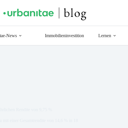
tae-News
Immobilieninvestition
Lernen
jährlichen Rendite von 9,75 %
la mit einer Gesamtrendite von 14,6 % in 18