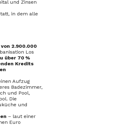
ital und Zinsen
tatt, in dem alle
 von 2.900.000
banisation Los
zu über 70 %
enden Kredits
len
 einen Aufzug
teres Badezimmer,
ich und Pool,
ol. Die
auküche und
ben
– laut einer
onen Euro