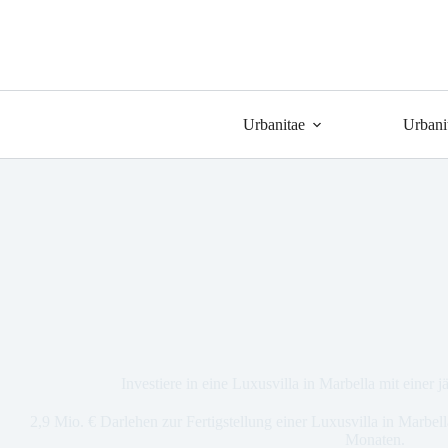
Urbanitae
Urbani
Investiere in eine Luxusvilla in Marbella mit einer 
2,9 Mio. € Darlehen zur Fertigstellung einer Luxusvilla in Marbel
Monaten.