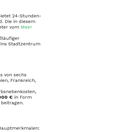
bietet 24-Stunden-
. Die in diesem
Meter vom
Meer
ßläufiger
 ins Stadtzentrum
s von sechs
en, Frankreich,
rbsnebenkosten,
000 €
in Form
 beitragen.
en Hauptmerkmalen: