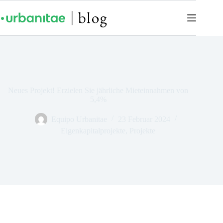
Neues Projekt! Erzielen Sie jährliche Mieteinnahmen von
5,4%
Equipo Urbanitae
23 Februar 2024
Eigenkapitalprojekte
,
Projekte