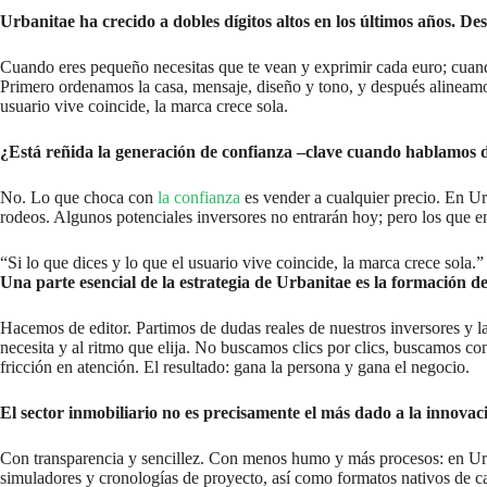
Urbanitae ha crecido a dobles dígitos altos en los últimos años. D
Cuando eres pequeño necesitas que te vean y exprimir cada euro; cuando
Primero ordenamos la casa, mensaje, diseño y tono, y después alineamos
usuario vive coincide, la marca crece sola.
¿Está reñida la generación de confianza –clave cuando hablamos d
No. Lo que choca con
la confianza
es vender a cualquier precio. En Urb
rodeos. Algunos potenciales inversores no entrarán hoy; pero los que 
“Si lo que dices y lo que el usuario vive coincide, la marca crece sola.”
Una parte esencial de la estrategia de Urbanitae es la formación 
Hacemos de editor. Partimos de dudas reales de nuestros inversores y l
necesita y al ritmo que elija. No buscamos clics por clics, buscamos co
fricción en atención. El resultado: gana la persona y gana el negocio.
El sector inmobiliario no es precisamente el más dado a la innovac
Con transparencia y sencillez. Con menos humo y más procesos: en Urb
simuladores y cronologías de proyecto, así como formatos nativos de c