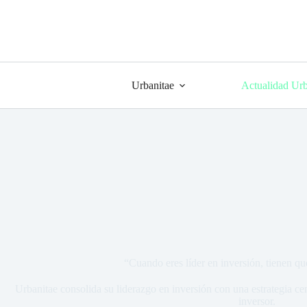
Urbanitae
Actualidad Urb
“Cuando eres líder en inversión, tienen que
Urbanitae consolida su liderazgo en inversión con una estrategia ce
inversor.