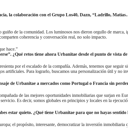
ncia, la colaboración con el Grupo Los40, Dazn, “Ladrillo, Matí
guiño de la comunidad. Los luminosos nos dieron orgullo de marca, ig
 comparten coherencia y conversación real, no solo impacto.
que hace.”
enerse”. ¿Qué retos tiene ahora Urbanitae desde el punto de vista d
e resienta por el escalado de la compañía. Además, tenemos que seguir si
os artificiales. Para lograrlo, buscamos una personalización útil y no 
nsaje de Urbanitae a mercados como Portugal o Francia sin perder
ompañada de las mejores oportunidades inmobiliarias que surjan en Eur
rvicio. Es decir, somos globales en principios y locales en la ejecució
bes estar quieto. ¿Qué tiene Urbanitae para que no hayas sentido
Europa; el propósito, interesante, democratizar la inversión inmobiliari