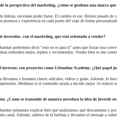
esde la perspectiva del marketing, ¿cómo se gestiona una marca que
 lideras, necesitan poder fiarse. El cambio es ese. Hemos pasado de con
 promesa y experiencia en cada punto del viaje de forma personalizada,
e inversión– con el marketing, que está orientado a vender?
anitae preferimos decir “esto no es para ti” antes que forzar una conver
entran entienden mejor, repiten y recomiendan. Vender bien es dar cont
del inversor, con proyectos como Urbanitae Academy. ¿Qué papel ju
as llevamos a formatos claros: artículos, vídeos y guías. Además, lo h
mprensión. Medimos si el contenido ayuda a decidir mejor. Al reducir asi
ión. ¿Cómo se transmite de manera novedosa la idea de invertir en 
anitae primamos explicar bien qué analizamos, qué descartamos y por 
ada canal. Además, salimos de la burbuja y llevamos el mensaje a cultu