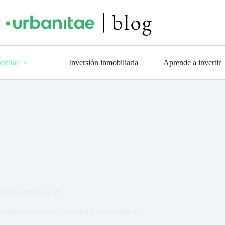
anitae
Inversión inmobiliaria
Aprende a invertir
 poder fiarse de ti”
ntrada en confianza, claridad y formación del