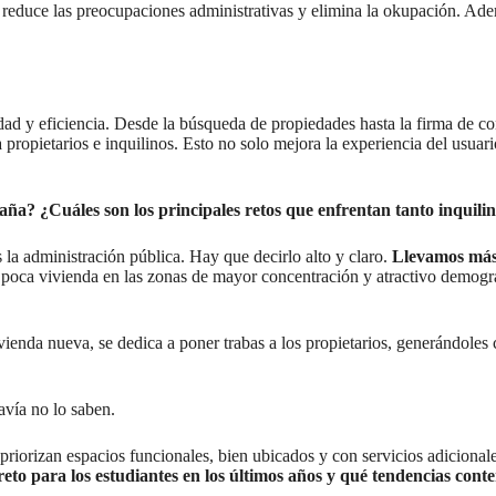
reduce las preocupaciones administrativas y elimina la okupación. Ade
idad y eficiencia. Desde la búsqueda de propiedades hasta la firma de co
a propietarios e inquilinos. Esto no solo mejora la experiencia del usua
aña? ¿Cuáles son los principales retos que enfrentan tanto inquili
la administración pública. Hay que decirlo alto y claro.
Llevamos más 
poca vivienda en las zonas de mayor concentración y atractivo demográ
vivienda nueva, se dedica a poner trabas a los propietarios, generándol
avía no lo saben.
riorizan espacios funcionales, bien ubicados y con servicios adicional
eto para los estudiantes en los últimos años y qué tendencias con