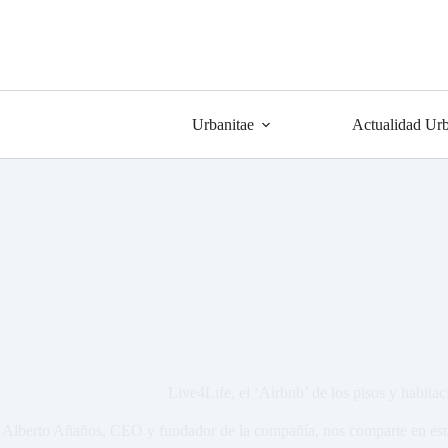
Urbanitae
Actualidad Urb
Live4Life, el ‘Airbnb’ de los pisos y habitac
Alberto Añaños, CEO y fundador de la compañía, nos comparte en esta 