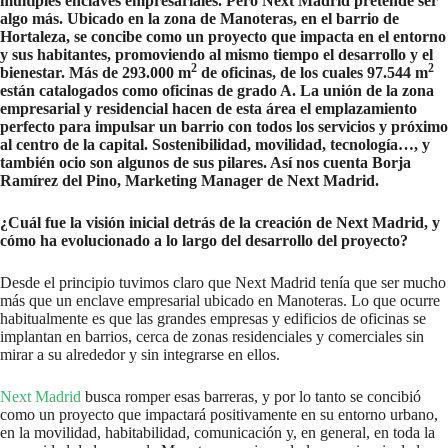
múltiples enclaves empresariales. Pero Next Madrid pretende ser
algo más. Ubicado en la zona de Manoteras, en el barrio de
Hortaleza, se concibe como un proyecto que impacta en el entorno
y sus habitantes, promoviendo al mismo tiempo el desarrollo y el
2
2
bienestar. Más de 293.000 m
de oficinas, de los cuales 97.544 m
están catalogados como oficinas de grado A. La unión de la zona
empresarial y residencial hacen de esta área el emplazamiento
perfecto para impulsar un barrio con todos los servicios y próximo
al centro de la capital. Sostenibilidad, movilidad, tecnología…, y
también ocio son algunos de sus pilares. Así nos cuenta Borja
Ramírez del Pino, Marketing Manager de Next Madrid.
¿Cuál fue la visión inicial detrás de la creación de Next Madrid, y
cómo ha evolucionado a lo largo del desarrollo del proyecto?
Desde el principio tuvimos claro que Next Madrid tenía que ser mucho
más que un enclave empresarial ubicado en Manoteras. Lo que ocurre
habitualmente es que las grandes empresas y edificios de oficinas se
implantan en barrios, cerca de zonas residenciales y comerciales sin
mirar a su alrededor y sin integrarse en ellos.
Next Madrid
busca romper esas barreras, y por lo tanto se concibió
como un proyecto que impactará positivamente en su entorno urbano,
en la movilidad, habitabilidad, comunicación y, en general, en toda la