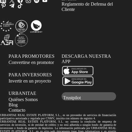
Reglamento de Defensa del
Cliente
PARA PROMOTORES
DESCARGA NUESTRA
APP
Convertirse en promotor
PARA INVERSORES
Invertir en un proyecto
URBANITAE
Trustpilot
Quiénes Somos
Blog
Contacto
URBANITAE REAL ESTATE PLATFORM, S.L., es un proveedor de servicios de financiación
participativa autorizada y regulada por CNMV, inscrita con número de registro 4.
URBANITAE REAL ESTATE PLATFORM, S.L. no ostenta la condición de empresa de
servicios de inversión, ni de entidad de crédito y no está adherida a ningún fondo de garantía de
inversiones o fondo de garantía de depósitos. La información publicada por URBANITAE REAL
ESTATE PLATFORM, S.L. en su sitio web únicamente tiene fines informativos y en ningún