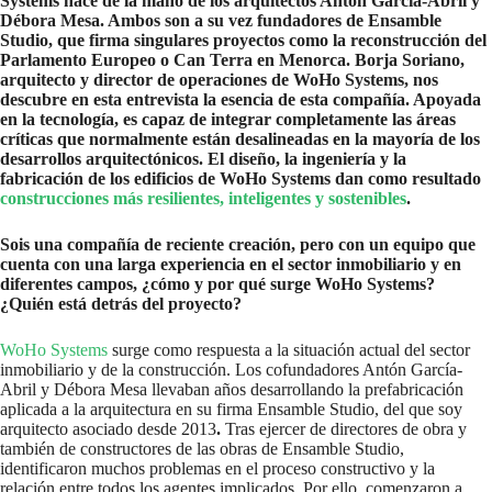
Systems nace de la mano de los arquitectos Antón García-Abril y
Débora Mesa. Ambos son a su vez fundadores de Ensamble
Studio, que firma singulares proyectos como la reconstrucción del
Parlamento Europeo o Can Terra en Menorca. Borja Soriano,
arquitecto y director de operaciones de WoHo Systems, nos
descubre en esta entrevista la esencia de esta compañía. Apoyada
en la tecnología, es capaz de integrar completamente las áreas
críticas que normalmente están desalineadas en la mayoría de los
desarrollos arquitectónicos. El diseño, la ingeniería y la
fabricación de los edificios de WoHo Systems dan como resultado
construcciones más resilientes, inteligentes y sostenibles
.
Sois una compañía de reciente creación, pero con un equipo que
cuenta con una larga experiencia en el sector inmobiliario y en
diferentes campos, ¿cómo y por qué surge WoHo Systems?
¿Quién está detrás del proyecto?
WoHo Systems
surge como respuesta a la situación actual del sector
inmobiliario y de la construcción. Los cofundadores Antón García-
Abril y Débora Mesa llevaban años desarrollando la prefabricación
aplicada a la arquitectura en su firma Ensamble Studio, del que soy
arquitecto asociado desde 2013
.
Tras ejercer de directores de obra y
también de constructores de las obras de Ensamble Studio,
identificaron muchos problemas en el proceso constructivo y la
relación entre todos los agentes implicados. Por ello, comenzaron a