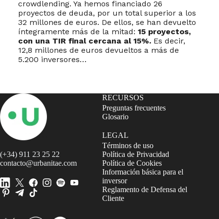
crowdlending. Ya hemos financiado 26
proyectos de deuda, por un total superior a los
32 millones de euros. De ellos, se han devuelto
íntegramente más de la mitad:
15 proyectos,
con una TIR final cercana al 15%.
Es decir,
12,8 millones de euros devueltos a más de
5.200 inversores…
RECURSOS
Preguntas frecuentes
Glosario
LEGAL
Términos de uso
(+34) 911 23 25 22
Política de Privacidad
contacto@urbanitae.com
Política de Cookies
Información básica para el
inversor
Reglamento de Defensa del
Cliente