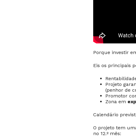
Porque investir e
Eis os principais p
Rentabilidad
Projeto gara
(penhor de cr
Promotor c
Zona em
exp
Calendário previs
O projeto tem um
no 12.º mês: