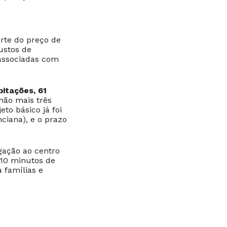
rte do preço de
ustos de
associadas com
itações, 61
chão mais três
jeto básico já foi
ciana), e o prazo
igação ao centro
 10 minutos de
 famílias e