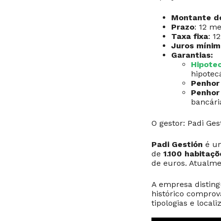
Montante d
Prazo
: 12 m
Taxa fixa
: 1
Juros mínim
Garantias:
Hipote
hipotec
Penhor 
Penhor 
bancári
O gestor: Padi Ges
Padi Gestión
é um
de
1.100 habitaçõ
de euros. Atualme
A empresa distin
histórico compro
tipologias e locali