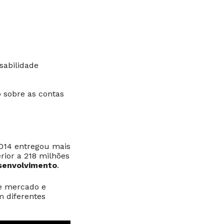
sabilidade
 sobre as contas
014 entregou mais
ior a 218 milhões
senvolvimento
.
e mercado e
 diferentes