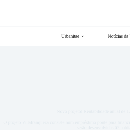
Urbanitae
Notícias da
Novo projeto! Rentabilidade anual de 
O projeto Villafranqueza consiste num empréstimo ponte para financi
serão desenvolvidas 67 habit