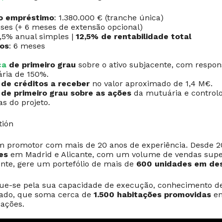
o empréstimo
: 1.380.000 € (tranche única)
eses (+ 6 meses de extensão opcional)
2,5% anual simples |
12,5% de rentabilidade total
os
: 6 meses
ca
de primeiro grau
sobre o ativo subjacente, com respon
ária de 150%.
de créditos a receber
no valor aproximado de 1,4 M€.
de primeiro grau sobre as ações
da mutuária e controlo
as do projeto.
tión
 promotor com mais de 20 anos de experiência. Desde 2
es
em Madrid e Alicante, com um volume de vendas super
nte, gere um portefólio de mais de
600 unidades em de
gue-se pela sua capacidade de execução, conhecimento d
vado, que soma cerca de
1.500 habitações promovidas
em
zações.