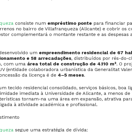
nqueza
consiste num
empréstimo ponte
para financiar pa
renos no bairro de Villafranqueza (Alicante) e cobrir os c
estor complementará o montante restante e as despesas 
 desenvolvido um
empreendimento residencial de 67 hab
cionamento e 58 arrecadações
, distribuídos por rés-do-
es, com uma
área total de construção de 4.110 m²
. O pro
V (entidade colaboradora urbanística da Generalitat Valen
oncessão da licença é de
4–5 meses
.
m tecido residencial consolidado, serviços básicos, boa l
ximidade imediata à Universidade de Alicante, a menos de
cterísticas tornam-na uma área em expansão, atrativa para
igada à atividade académica e profissional.
stimento
nqueza
segue uma estratégia de dívida: