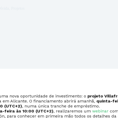
ívida
,
Projetos
 uma nova oportunidade de investimento: o
projeto Villa
a em Alicante. O financiamento abrirá amanhã,
quinta-fei
00 (UTC+2)
, numa única tranche de empréstimo.
a-feira às 10:00 (UTC+2)
, realizaremos um
webinar
com 
tión, para conhecer em primeira mão todos os detalhes da