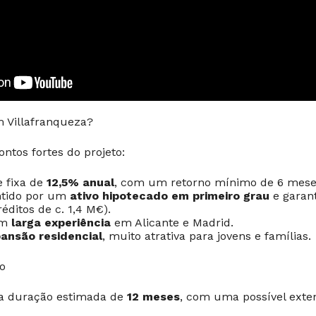
m Villafranqueza?
ontos fortes do projeto:
e fixa de
12,5% anual
, com um retorno mínimo de 6 mese
ntido por um
ativo hipotecado em primeiro grau
e garant
éditos de c. 1,4 M€).
om
larga experiência
em Alicante e Madrid.
ansão residencial
, muito atrativa para jovens e famílias.
to
a duração estimada de
12 meses
, com uma possível exte