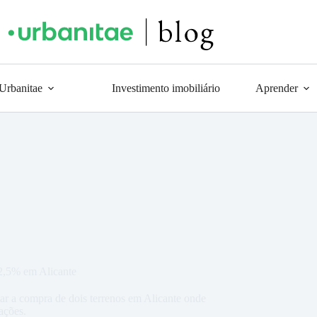
 Urbanitae
Investimento imobiliário
Aprender
12,5% em Alicante
ar a compra de dois terrenos em Alicante onde
ações.