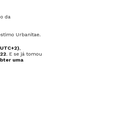
io da
stimo Urbanitae.
(UTC+2)
,
 22
. E se já tomou
bter uma