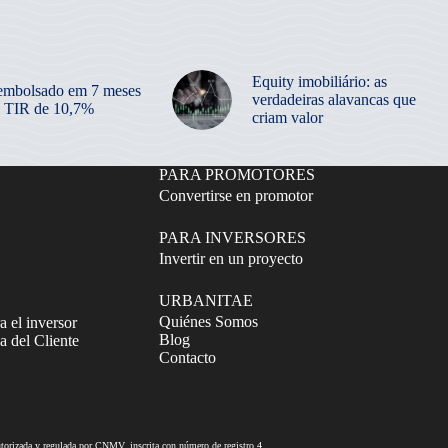
Equity imobiliário: as
embolsado em 7 meses
verdadeiras alavancas que
 TIR de 10,7%
criam valor
PARA PROMOTORES
Convertirse en promotor
PARA INVERSORES
Invertir en un proyecto
URBANITAE
Quiénes Somos
a el inversor
Blog
 del Cliente
Contacto
izada y regulada por CNMV, inscrita con número de registro 4.