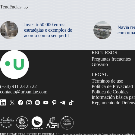
Tendências
Investir 50.000 euros:
Navia re
estratégias e exemplos de
com uma
acordo com o seu perfil
RECURSOS
Preguntas frecuentes
Glosario
LEGAL
Términos de uso
(+34) 911 23 25 22
Política de Privacidad
contacto@urbanitae.com
Política de Cookies
Información básica par
Reglamento de Defensa
URBANITAE REAL ESTATE PLATFORM, S.L., es un proveedor de servicios de financiación participativa autor