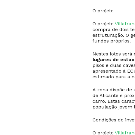
O projeto
O projeto
Villafra
compra de dois ter
estruturação. O g
fundos próprios.
Nestes lotes será
lugares de esta
pisos e duas cav
apresentado à ECU
estimado para a c
A zona dispõe de u
de Alicante e pro
carro. Estas cara
população jovem l
Condições do inve
O projeto
Villafra