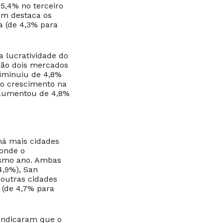
 5,4% no terceiro
ém destaca os
a (de 4,3% para
 a lucratividade do
são dois mercados
diminuiu de 4,8%
 o crescimento na
 aumentou de 4,8%
há mais cidades
 onde o
esmo ano. Ambas
4,9%), San
 outras cidades
 (de 4,7% para
 indicaram que o