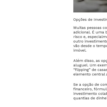
Opções de Invest
Muitas pessoas c
adicional. É uma 
risco e, especial
outro investiment
vão desde o tempo
imóvel.
Além disso, as op
aluguel. Um exemp
“flipping” de cas
elemento central a
Se a opção de com
financeiro, fórmu
investimento cola
quantias de dinhei