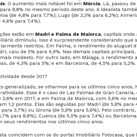
ais
. O aumento mais notável foi em
Múrcia
. Lá, passou de
 para 8,8% no mesmo período deste ano. A idealista tamb
a (de 4,8% para 7,7%); Lugo (de 3,3% para 6,2%); Almeri
e 4,6% para 7,4%).
eções estão em
Madri e Palma de Maiorca
, capitais onde
iliário diminuiu. Isso é surpreendente considerando que 
ularmente restritos. Em Palma, o rendimento do aluguel 
ri, caiu de 5% para 4,9%. Nas demais capitais principais,
 mais modesto. Por outro lado, em Málaga, o rendimento
bao, de 4,3% para 5%; e em Barcelona, de 4,5% para 5,2%.
tividade desde 2017
 generalizado, se olharmos para os últimos cinco anos, 
atividade. Esse é o caso de Las Palmas de Gran Canaria,
e 2,6% em 2017, e em Palma de Maiorca, com 5,6% no m
am 1,2 pontos. Elas são seguidas por Madri (de 5,8% para 
 para 3,7%) ou Girona (de 5,9% para 5,6%). Pelo contrário,
,7% para 8,8%), Cuenca (de 5,5% para 7,4%) ou Barcelona
 seus rendimentos nos últimos cinco anos.
ista coincidem com os do portal imobiliário Fotocasa, que