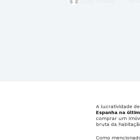
Equipo Urbanitae
Inves
A lucratividade d
Espanha na últi
comprar um imóvel
bruta da habitaçã
Como mencionado, 