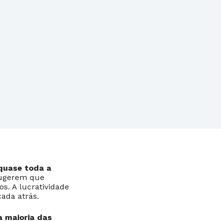
quase toda a
 sugerem que
s. A lucratividade
ada atrás.
a maioria das