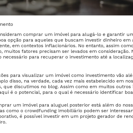
imento
onsideram comprar um imóvel para alugá-lo e garantir u
boa opção para aqueles que buscam investir dinheiro em a
mente, em contextos inflacionários. No entanto, assim co
o, muitos fatores precisam ser levados em consideração. 
 necessário para recuperar o investimento até a localizaç
ções para visualizar um imóvel como investimento vão al
lo disso, na verdade, cada vez mais estabelecido em noss
as, que discutimos no blog. Assim como em muitos outros 
qui é o potencial, para o qual é necessário identificar bo
prar um imóvel para aluguel posterior está além do nos
las como o crowdfunding imobiliário podem ser interessan
borativo, é possível investir em um projeto gerador de r
ro.