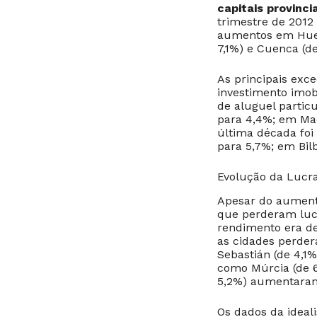
capitais provinci
trimestre de 2012
aumentos em Huelv
7,1%) e Cuenca (d
As principais exc
investimento imob
de aluguel partic
para 4,4%; em Mad
última década foi
para 5,7%; em Bil
Evolução da Lucra
Apesar do aumento
que perderam lucr
rendimento era d
as cidades perder
Sebastián (de 4,1%
como Múrcia (de 6
5,2%) aumentaram
Os dados da ideal