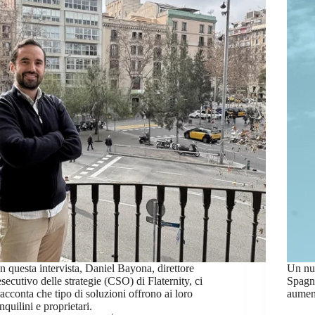
In questa intervista, Daniel Bayona, direttore
Un num
esecutivo delle strategie (CSO) di Flaternity, ci
Spagna
racconta che tipo di soluzioni offrono ai loro
aument
inquilini e proprietari.