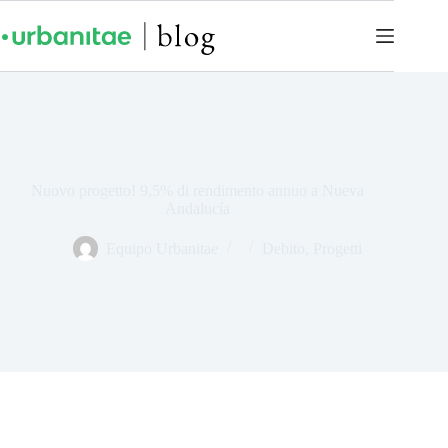
Nuovo progetto! 9,5% di rendimento annuo a Nueva
Andalucía
Equipo Urbanitae
Debito
,
Progetti