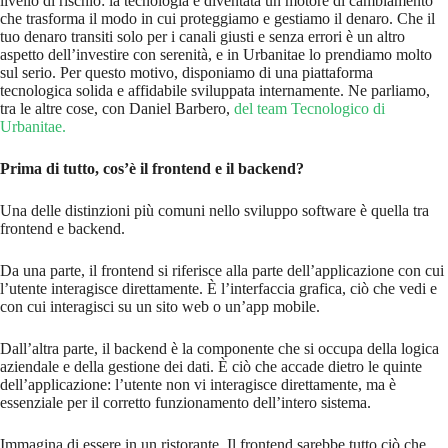
livello di rischio: la tecnologia è diventata un motore di cambiamento
che trasforma il modo in cui proteggiamo e gestiamo il denaro. Che il
tuo denaro transiti solo per i canali giusti e senza errori è un altro
aspetto dell’investire con serenità, e in Urbanitae lo prendiamo molto
sul serio. Per questo motivo, disponiamo di una piattaforma
tecnologica solida e affidabile sviluppata internamente. Ne parliamo,
tra le altre cose, con Daniel Barbero,
del team Tecnologico di
Urbanitae.
Prima di tutto, cos’è il frontend e il backend?
Una delle distinzioni più comuni nello sviluppo software è quella tra
frontend e backend.
Da una parte, il frontend si riferisce alla parte dell’applicazione con cui
l’utente interagisce direttamente. È l’interfaccia grafica, ciò che vedi e
con cui interagisci su un sito web o un’app mobile.
Dall’altra parte, il backend è la componente che si occupa della logica
aziendale e della gestione dei dati. È ciò che accade dietro le quinte
dell’applicazione: l’utente non vi interagisce direttamente, ma è
essenziale per il corretto funzionamento dell’intero sistema.
Immagina di essere in un ristorante. Il frontend sarebbe tutto ciò che