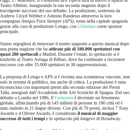
Oggi, 27 settembre,
Il Fantasma dell’Opera
alza di nuovo il sipario al
Teatro Albéniz, inaugurando la sua seconda stagione dopo il
travolgente successo del suo debutto. La produzione, sostenuta da
Andrew Lloyd Webber e Antonio Banderas attraverso la loro
compagnia
Amigos Para Siempre (APS)
, torna nella capitale spagnola
grazie alla casa di produzione Letsgo, con
Urbanitae
come sponsor
principale.
Siamo orgogliosi di rinnovare il nostro supporto a questo musical dopo
una prima stagione che ha
attirato più di 180.000 spettatori con
quasi 280 spettacoli
a Madrid. Durante l’estate, lo spettacolo si è
trasferito al Teatro Arriaga di Bilbao, dove ha continuato a riscuotere
successo con oltre 35.000 spettatori in 38 rappresentazioni.
La proposta di Letsgo e APS si è rivelata una scommessa vincente, non
solo in termini di pubblico, ma anche di critica. La produzione è stata
riconosciuta con importanti premi alla seconda edizione dei Premi
Talía, assegnati dall’Accademia delle Arti Sceniche di Spagna. Dal suo
debutto a Londra nel 1986,
Il
Fantasma
è diventato un fenomeno
globale, affascinando più di 145 milioni di persone in 186 città ed è
stato tradotto in 21 lingue diverse. Con più di 70 premi, inclusi 7 Tony
Awards e 4 Olivier Awards, è considerato
il musical di maggior
successo di tutti i tempi
e lo spettacolo più longevo di Broadway.