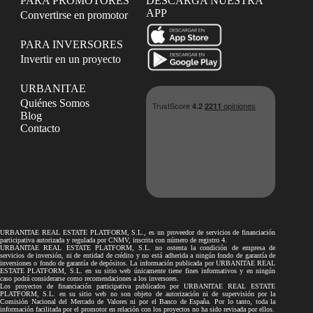
PARA PROMOTORES
DESCARGA NUESTRA
APP
Convertirse en promotor
PARA INVERSORES
Invertir en un proyecto
URBANITAE
Quiénes Somos
Blog
Contacto
URBANITAE REAL ESTATE PLATFORM, S.L., es un proveedor de servicios de financiación
participativa autorizada y regulada por CNMV, inscrita con número de registro 4.
URBANITAE REAL ESTATE PLATFORM, S.L. no ostenta la condición de empresa de
servicios de inversión, ni de entidad de crédito y no está adherida a ningún fondo de garantía de
inversiones o fondo de garantía de depósitos. La información publicada por URBANITAE REAL
ESTATE PLATFORM, S.L. en su sitio web únicamente tiene fines informativos y en ningún
caso podrá considerarse como recomendaciones a los inversores.
Los proyectos de financiación participativa publicados por URBANITAE REAL ESTATE
PLATFORM, S.L. en su sitio web no son objeto de autorización ni de supervisión por la
Comisión Nacional del Mercado de Valores ni por el Banco de España. Por lo tanto, toda la
información facilitada por el promotor en relación con los proyectos no ha sido revisada por ellos.