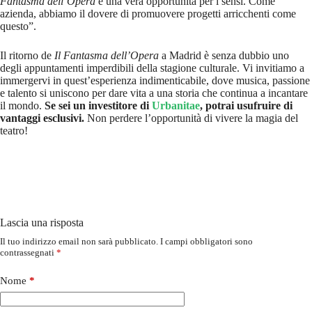
Fantasma dell’Opera
è una vera opportunità per i sensi. Come
azienda, abbiamo il dovere di promuovere progetti arricchenti come
questo”.
Il ritorno de
Il Fantasma dell’Opera
a Madrid è senza dubbio uno
degli appuntamenti imperdibili della stagione culturale. Vi invitiamo a
immergervi in quest’esperienza indimenticabile, dove musica, passione
e talento si uniscono per dare vita a una storia che continua a incantare
il mondo.
Se sei un investitore di
Urbanitae
, potrai usufruire di
vantaggi esclusivi.
Non perdere l’opportunità di vivere la magia del
teatro!
Lascia una risposta
Il tuo indirizzo email non sarà pubblicato.
I campi obbligatori sono
contrassegnati
*
Nome
*