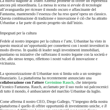
La nuova stagione al Teatro Albéniz promette di offrire un’esperienza
ancora più straordinaria. La messa in scena si avvale di tecnologie
all’avanguardia per ricreare il mondo oscuro e affascinante del
Fantasma, mantenendo l’essenza che ha reso quest’opera un classico.
Questa combinazione di tradizione e innovazione è ciò che ha attratto
Urbanitae a far parte di questo progetto sin dall’inizio.
Impegnati per la cultura
Fedele al nostro impegno per la cultura e l’arte, Urbanitae ha visto in
questo musical un’opportunità per connettersi con i nostri investitori in
modo diverso. In qualità di leader negli investimenti immobiliari,
puntiamo su iniziative che rafforzano il nostro legame con la società e
che, allo stesso tempo, riflettono i nostri valori di innovazione e
vicinanza.
La sponsorizzazione di Urbanitae non si limita solo a un sostegno
finanziario. La piattaforma ha recentemente annunciato una
collaborazione con l’attore
Gerónimo Rauch
, che interpreta
l’iconico Fantasma. Rauch, acclamato per il suo ruolo sui palcoscenici
di tutto il mondo, è ambasciatore del marchio Urbanitae da luglio.
Come afferma il nostro CEO, Diego Gallego, “l’impegno della nostra
piattaforma è quello di offrire opportunità di investimento uniche, e
Il