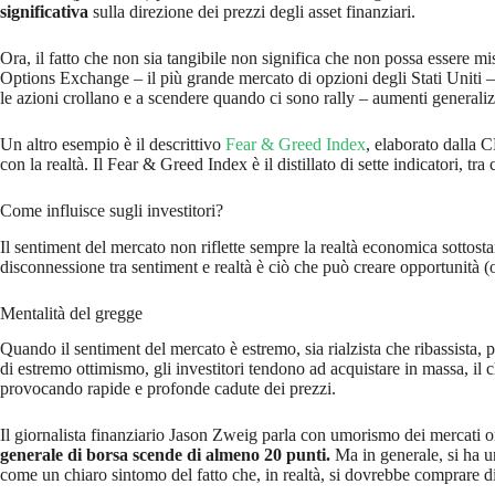
significativa
sulla direzione dei prezzi degli asset finanziari.
Ora, il fatto che non sia tangibile non significa che non possa essere m
Options Exchange – il più grande mercato di opzioni degli Stati Uniti 
le azioni crollano e a scendere quando ci sono rally – aumenti generaliz
Un altro esempio è il descrittivo
Fear & Greed Index
, elaborato dalla 
con la realtà. Il Fear & Greed Index è il distillato di sette indicatori, tr
Come influisce sugli investitori?
Il sentiment del mercato non riflette sempre la realtà economica sottostan
disconnessione tra sentiment e realtà è ciò che può creare opportunità (o r
Mentalità del gregge
Quando il sentiment del mercato è estremo, sia rialzista che ribassista, 
di estremo ottimismo, gli investitori tendono ad acquistare in massa, il 
provocando rapide e profonde cadute dei prezzi.
Il giornalista finanziario Jason Zweig parla con umorismo dei mercati o
generale di borsa scende di almeno 20 punti.
Ma in generale, si ha u
come un chiaro sintomo del fatto che, in realtà, si dovrebbe comprare di