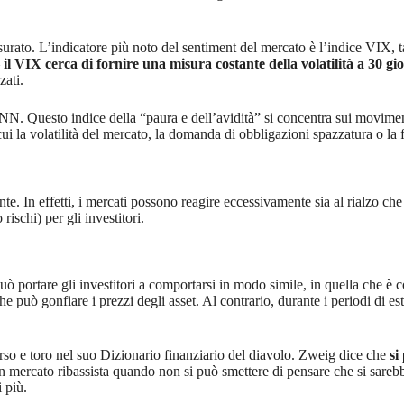
isurato. L’indicatore più noto del sentiment del mercato è l’indice VIX,
–
il VIX cerca di fornire una misura costante della volatilità a 30 gi
zati.
CNN. Questo indice della “paura e dell’avidità” si concentra sui movime
a cui la volatilità del mercato, la domanda di obbligazioni spazzatura o la 
te. In effetti, i mercati possono reagire eccessivamente sia al rialzo che
ischi) per gli investitori.
può portare gli investitori a comportarsi in modo simile, in quella che è
che può gonfiare i prezzi degli asset. Al contrario, durante i periodi di 
rso e toro nel suo Dizionario finanziario del diavolo. Zweig dice che
si
n mercato ribassista quando non si può smettere di pensare che si sareb
 più.