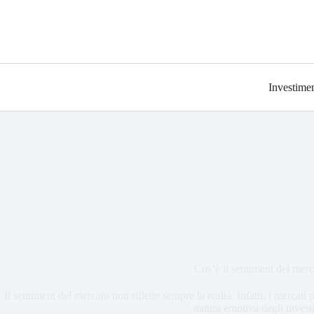
Investimen
Cos’è il sentiment del mer
Il sentiment del mercato non riflette sempre la realtà. Infatti, i mercat
natura emotiva degli investi