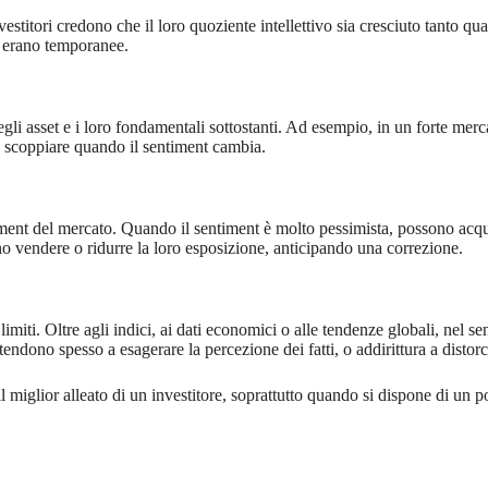
stitori credono che il loro quoziente intellettivo sia cresciuto tanto qu
te erano temporanee.
i asset e i loro fondamentali sottostanti. Ad esempio, in un forte mercato 
ro scoppiare quando il sentiment cambia.
ment del mercato. Quando il sentiment è molto pessimista, possono acquist
o vendere o ridurre la loro esposizione, anticipando una correzione.
 limiti. Oltre agli indici, ai dati economici o alle tendenze globali, nel
 tendono spesso a esagerare la percezione dei fatti, o addirittura a distorc
l miglior alleato di un investitore, soprattutto quando si dispone di un 