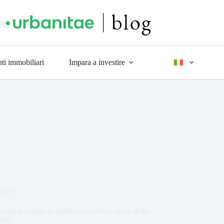
ti immobiliari
Impara a investire
cato?
i possono reagire in modo eccessivo a causa della
tori.