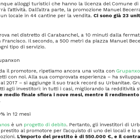
nque alloggi turistici che hanno la licenza del Comune di 
 l’attività. Dall’altra parte, la promozione Manuel Becerr
un locale in 44 cantine per la vendita.
Ci sono già 23 uni
 trova nel distretto di Carabanchel, a 10 minuti dalla fermat
 Francisco. Il secondo, a 500 metri da piazza Manuel Bece
gni tipo di servizio.
rupanxon
da il promotore, ripetiamo ancora una volta con
Grupanx
etti con noi. Alla sua comprovata esperienza – ha sviluppa
al 2017 – si aggiunge il suo track record su Urbanitae. G
ti agli investitori: in tutti i casi, migliorando la redditività
ne medio finale sfiora i nove mesi, mentre il rendiment
.
% in 12 mesi
anos
è un
progetto di debito
. Pertanto, gli investitori di U
restito al promotore per l’acquisto di uno dei locali e lo 
ozioni.
L’importo del prestito è di 550.000 €, e il cont