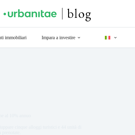
ti immobiliari
Impara a investire
ne al 10% annuo
uppare cinque alloggi turistici e 44 unità di
à prenotate.