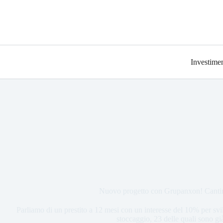
Investimen
Nuovo progetto con Grupanxon! Canti
Parliamo di un prestito a 12 mesi con un interesse del 10% per svil
stoccaggio, 23 delle quali sono gi