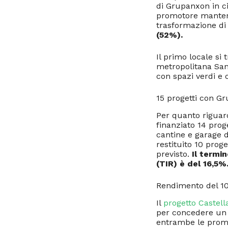
di Grupanxon in ci
promotore manterrà
trasformazione di 
(52%).
Il primo locale si
metropolitana San
con spazi verdi e o
15 progetti con G
Per quanto riguar
finanziato 14 prog
cantine e garage d
restituito 10 proget
previsto.
Il termi
(TIR) è del 16,5%
Rendimento del 10
Il
progetto Castell
per concedere un p
entrambe le prom