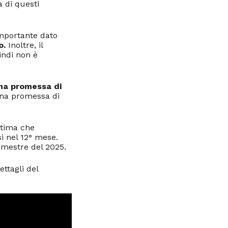
 di questi
importante dato
o.
Inoltre, il
indi non è
na promessa di
una promessa di
 stima che
i nel 12° mese.
rimestre del 2025.
ttagli del