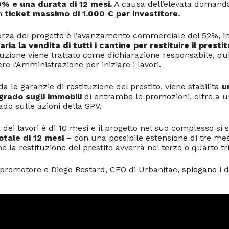
0% e una durata di 12 mesi.
A causa dell’elevata domanda
un
ticket massimo di 1.000 € per investitore.
forza del progetto è l’avanzamento commerciale del 52%, 
ia la vendita di tutti i cantine per restituire il prestit
uzione viene trattato come dichiarazione responsabile, qu
re l’Amministrazione per iniziare i lavori.
a le garanzie di restituzione del prestito, viene stabilita
u
grado sugli immobili
di entrambe le promozioni, oltre a 
do sulle azioni della SPV.
 dei lavori è di 10 mesi e il progetto nel suo complesso si
otale di 12 mesi
– con una possibile estensione di tre mes
he la restituzione del prestito avverrà nel terzo o quarto t
l promotore e Diego Bestard, CEO di Urbanitae, spiegano i de