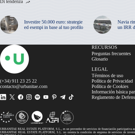
Di tendenza
Investire 50.000 euro: strategie
Navia ri
ed esempi in base al tuo profilo
un IRR d
RECURSOS
Preguntas frecuentes
Glosario
LEGAL
Términos de uso
(+34) 911 23 25 22
Política de Privacidad
contacto@urbanitae.com
Política de Cookies
Información básica par
Reglamento de Defensa
URBANITAE REAL ESTATE PLATFORM, S.L., es un proveedor de servicios de financiación participativa autor
URBANITAE REAL ESTATE PLATFORM, S.L. no ostenta la condición de empresa de servicios de inversión, 