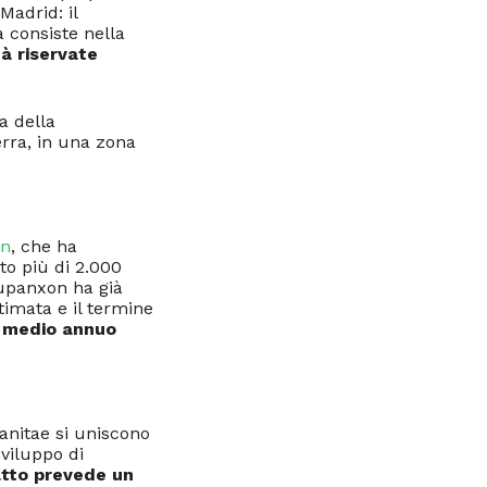
Madrid: il
a consiste nella
tà riservate
a della
rra, in una zona
on
, che ha
to più di 2.000
rupanxon ha già
 stimata e il termine
o medio annuo
rbanitae si uniscono
sviluppo di
ratto prevede un