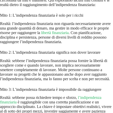
circondata da miti e malintesi. Qui esploriamo alcuni miti comuni e le
realtà dietro il raggiungimento dell’indipendenza finanziaria:
Mito 1: L’indipendenza finanziaria è solo per i ricchi
Realtà: l’indipendenza finanziaria non riguarda necessariamente avere
una grande quantità di denaro, ma gestire in modo efficace le proprie
risorse per raggiungere la
libertà finanziaria
. Con pianificazione,
disciplina e persistenza, persone di diversi livelli di reddito possono
raggiungere l’indipendenza finanziaria.
Mito 2: L’indipendenza finanziaria significa non dover lavorare
Realtà: sebbene l’indipendenza finanziaria possa fornire la libertà di
scegliere come e quando lavorare, non implica necessariamente
smettere completamente di lavorare. Molte persone continuano a
lavorare su progetti che le appassionano anche dopo aver raggiunto
l’indipendenza finanziaria, ma lo fanno per scelta e non per necessità.
Mito 3: L’indipendenza finanziaria è impossibile da raggiungere
Realtà: sebbene possa richiedere tempo e sforzo,
l’indipendenza
finanziaria
è raggiungibile con una corretta pianificazione e un
approccio disciplinato. La chiave è impostare obiettivi realistici, vivere
al di sotto dei propri mezzi, investire saggiamente e avere pazienza