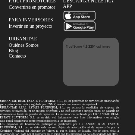
PARA PROMOTORES
DESCARGA NUESTRA
APP
Convertirse en promotor
PARA INVERSORES
Invertir en un proyecto
URBANITAE
Quiénes Somos
Blog
Contacto
URBANITAE REAL ESTATE PLATFORM, S.L., es un proveedor de servicios de financiación
participativa autorizada y regulada por CNMV, inscrita con número de registro 4.
URBANITAE REAL ESTATE PLATFORM, S.L. no ostenta la condición de empresa de
servicios de inversión, ni de entidad de crédito y no está adherida a ningún fondo de garantía de
inversiones o fondo de garantía de depósitos. La información publicada por URBANITAE REAL
ESTATE PLATFORM, S.L. en su sitio web únicamente tiene fines informativos y en ningún
caso podrá considerarse como recomendaciones a los inversores.
Los proyectos de financiación participativa publicados por URBANITAE REAL ESTATE
PLATFORM, S.L. en su sitio web no son objeto de autorización ni de supervisión por la
Comisión Nacional del Mercado de Valores ni por el Banco de España. Por lo tanto, toda la
información facilitada por el promotor en relación con los proyectos no ha sido revisada por ellos.