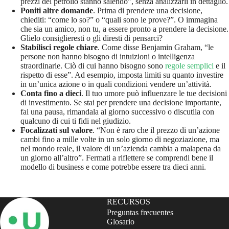
prezzi del petrolio stanno salendo”, senza analizzarli in dettaglio.
Poniti altre domande
. Prima di prendere una decisione,
chiediti: “come lo so?” o “quali sono le prove?”. O immagina
che sia un amico, non tu, a essere pronto a prendere la decisione.
Glielo consiglieresti o gli diresti di pensarci?
Stabilisci regole chiare
. Come disse Benjamin Graham, “le
persone non hanno bisogno di intuizioni o intelligenza
straordinarie. Ciò di cui hanno bisogno sono
regole semplici
e il
rispetto di esse”. Ad esempio, imposta limiti su quanto investire
in un’unica azione o in quali condizioni vendere un’attività.
Conta fino a dieci
. Il tuo umore può influenzare le tue decisioni
di investimento. Se stai per prendere una decisione importante,
fai una pausa, rimandala al giorno successivo o discutila con
qualcuno di cui ti fidi nel giudizio.
Focalizzati sul valore
. “Non è raro che il prezzo di un’azione
cambi fino a mille volte in un solo giorno di negoziazione, ma
nel mondo reale, il valore di un’azienda cambia a malapena da
un giorno all’altro”. Fermati a riflettere se comprendi bene il
modello di business e come potrebbe essere tra dieci anni.
RECURSOS
Preguntas frecuentes
Glosario