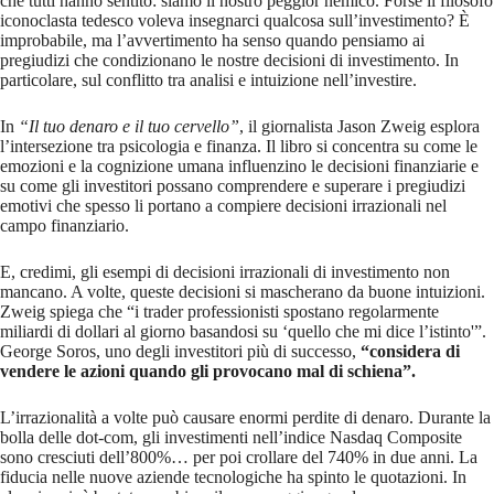
che tutti hanno sentito: siamo il nostro peggior nemico. Forse il filosofo
iconoclasta tedesco voleva insegnarci qualcosa sull’investimento? È
improbabile, ma l’avvertimento ha senso quando pensiamo ai
pregiudizi che condizionano le nostre decisioni di investimento. In
particolare, sul conflitto tra analisi e intuizione nell’investire.
In
“Il tuo denaro e il tuo cervello”
, il giornalista Jason Zweig esplora
l’intersezione tra psicologia e finanza. Il libro si concentra su come le
emozioni e la cognizione umana influenzino le decisioni finanziarie e
su come gli investitori possano comprendere e superare i pregiudizi
emotivi che spesso li portano a compiere decisioni irrazionali nel
campo finanziario.
E, credimi, gli esempi di decisioni irrazionali di investimento non
mancano. A volte, queste decisioni si mascherano da buone intuizioni.
Zweig spiega che “i trader professionisti spostano regolarmente
miliardi di dollari al giorno basandosi su ‘quello che mi dice l’istinto'”.
George Soros, uno degli investitori più di successo,
“considera di
vendere le azioni quando gli provocano mal di schiena”.
L’irrazionalità a volte può causare enormi perdite di denaro. Durante la
bolla delle dot-com, gli investimenti nell’indice Nasdaq Composite
sono cresciuti dell’800%… per poi crollare del 740% in due anni. La
fiducia nelle nuove aziende tecnologiche ha spinto le quotazioni. In