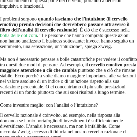
funzionamento di questa parte del cervello, portando a decisioni
impulsiva o irrazionali.
I problemi sorgono
quando lasciamo che l’intuizione (il cervello
emotivo) prenda decisioni che dovrebbero passare attraverso il
filtro dell’analisi (il cervello razionale)
. È ciò che è successo nella
bolla delle dot-com
. “Le persone che hanno comprato queste azioni
non hanno analizzato il business sottostante; invece, hanno seguito un
sentimento, una sensazione, un’intuizione”, spiega Zweig.
Ma non è necessario pensare a bolle catastrofiche per vedere il conflitto
tra questi due modi di pensare. Ad esempio,
il cervello emotivo presta
maggiore attenzione a ciò che cambia
piuttosto che a ciò che rimane
stabile. Ecco perché a volte diamo maggiore importanza alle variazioni
nel valore assoluto di un indice o di un’azione rispetto alla sua
variazione percentuale. O ci concentriamo di più sulle prestazioni
recenti di un fondo piuttosto che sui suoi risultati a lungo termine.
Come investire meglio: con l’analisi o l’intuizione?
Il cervello razionale è coinvolto, ad esempio, nella risposta alla
domanda se il mio portafoglio di investimenti è sufficientemente
diversificato. L’analisi è necessaria, ma non è infallibile. Come
racconta Zweig, eccesso di fiducia nel nostro cervello razionale ci