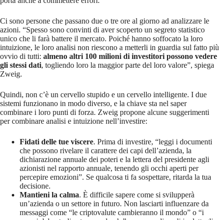
porta anche a commettere errori.
Ci sono persone che passano due o tre ore al giorno ad analizzare le
azioni. “Spesso sono convinti di aver scoperto un segreto statistico
unico che li farà battere il mercato. Poiché hanno soffocato la loro
intuizione, le loro analisi non riescono a metterli in guardia sul fatto più
ovvio di tutti:
almeno altri 100 milioni di investitori possono vedere
gli stessi dati
, togliendo loro la maggior parte del loro valore”, spiega
Zweig.
Quindi, non c’è un cervello stupido e un cervello intelligente. I due
sistemi funzionano in modo diverso, e la chiave sta nel saper
combinare i loro punti di forza. Zweig propone alcune suggerimenti
per combinare analisi e intuizione nell’investire:
Fidati delle tue viscere
. Prima di investire, “leggi i documenti
che possono rivelare il carattere dei capi dell’azienda, la
dichiarazione annuale dei poteri e la lettera del presidente agli
azionisti nel rapporto annuale, tenendo gli occhi aperti per
percepire emozioni”. Se qualcosa ti fa sospettare, ritarda la tua
decisione.
Mantieni la calma
. È difficile sapere come si svilupperà
un’azienda o un settore in futuro. Non lasciarti influenzare da
messaggi come “le criptovalute cambieranno il mondo” o “i