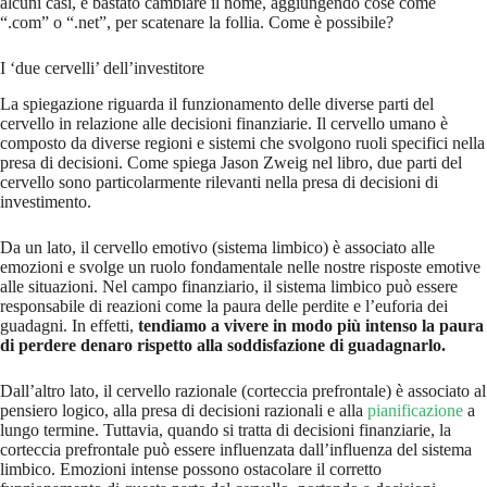
alcuni casi, è bastato cambiare il nome, aggiungendo cose come
“.com” o “.net”, per scatenare la follia. Come è possibile?
I ‘due cervelli’ dell’investitore
La spiegazione riguarda il funzionamento delle diverse parti del
cervello in relazione alle decisioni finanziarie. Il cervello umano è
composto da diverse regioni e sistemi che svolgono ruoli specifici nella
presa di decisioni. Come spiega Jason Zweig nel libro, due parti del
cervello sono particolarmente rilevanti nella presa di decisioni di
investimento.
Da un lato, il cervello emotivo (sistema limbico) è associato alle
emozioni e svolge un ruolo fondamentale nelle nostre risposte emotive
alle situazioni. Nel campo finanziario, il sistema limbico può essere
responsabile di reazioni come la paura delle perdite e l’euforia dei
guadagni. In effetti,
tendiamo a vivere in modo più intenso la paura
di perdere denaro rispetto alla soddisfazione di guadagnarlo.
Dall’altro lato, il cervello razionale (corteccia prefrontale) è associato al
pensiero logico, alla presa di decisioni razionali e alla
pianificazione
a
lungo termine. Tuttavia, quando si tratta di decisioni finanziarie, la
corteccia prefrontale può essere influenzata dall’influenza del sistema
limbico. Emozioni intense possono ostacolare il corretto