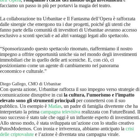
facciamo un passo in più per portarvi la magia del teatro.
La collaborazione tra Urbanitae e Il Fantasma dell’Opera è rafforzata
dalle sinergie che emergono tra i due progetti, poiché gli utenti che
fanno parte della comunità di investitori di Urbanitae avranno accesso
esclusivo a sconti speciali e ad altri vantaggi legati allo spettacolo.
“Sponsorizzando questo spettacolo rinomato, riaffermiamo il nostro
impegno a offrire opportunità uniche sia nel mondo degli investimenti
immobiliari che in quello delle arti sceniche. E, con ciò, ci
posizioniamo come un agente di cambiamento nel panorama
economico e culturale.”
Diego Gallego, CMO di Urbanitae
Con questa azione, Urbanitae rafforza il suo impegno verso strategie di
comunicazione disruptive in cui
la cultura, l’umorismo e l’impatto
elevato sono gli strumenti principali
per connettersi con il suo
pubblico. Un esempio è
Matías
, un padre di famiglia divertente che ha
interpretato la prima
campagna televisiva
realizzata con FutureBrand. Il
suo successo è stato tale che oggi è un influente esperto di investimenti.
Allo stesso modo, è stata sviluppata un’azione con lo studio creativo
PutosModernos. Con ironia e irriverenza, abbiamo anticipato la
crisi
delle criptovalute
e l’azione è diventata una campagna virale.