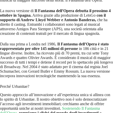
musical di maggior successo nella storia: Il Fantasma dell’Opera.
La nuova versione di
Il Fantasma dell’Opera debutta il prossimo 4
ottobre in Spagna.
Arriva grazie alla produzione di LetsGo
con il
supporto di Andrew Lloyd Webber e Antonio Banderas,
che ha
diretto il casting. Entrambi i collaboratori sono legati al musical
attraverso Amigos Para Siempre (APS), una società orientata alla
creazione di contenuti teatrali per il mercato di lingua spagnola.
Dalla sua prima a Londra nel 1986,
Il Fantasma dell’Opera è stato
rappresentato per oltre 145 milioni di persone
in 186 città e in 21
lingue diverse. Inoltre, ha ricevuto più di 70 premi, tra cui sette Tony
Awards e quattro Olivier Awards. È considerato il musical di maggior
successo di tutti i tempi e detiene il record per lo spettacolo più longevo
di Broadway. Nel 2004 è stato adattato per il cinema dal regista Joel
Schumacher, con Gerard Butler e Emmy Rossum. La nuova versione
incorpora innovazioni tecnologiche mantenendo la sua essenza.
Perché Urbanitae?
Questo approccio all’innovazione e all’esperienza unica si allinea con
lo spirito di Urbanitae. Il nostro obiettivo non è solo democratizzare
l’accesso agli investimenti immobiliari; cerchiamo anche di offrire
opportunità uniche ai nostri investitori.
Sostenendo Il Fantasma
dell’Opera
,
rompiamo i cliché del mondo degli investimenti
e