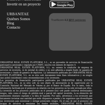
Invertir en un proyecto
URBANITAE
Quiénes Somos
Blog
Contacto
URBANITAE REAL ESTATE PLATFORM, S.L., es un proveedor de servicios de financiación
participativa autorizada y regulada por CNMV, inscrita con número de registro 4.
URBANITAE REAL ESTATE PLATFORM, S.L. no ostenta la condición de empresa de
servicios de inversión, ni de entidad de crédito y no está adherida a ningún fondo de garantía de
inversiones o fondo de garantía de depósitos. La información publicada por URBANITAE REAL
ESTATE PLATFORM, S.L. en su sitio web únicamente tiene fines informativos y en ningún
caso podrá considerarse como recomendaciones a los inversores.
Los proyectos de financiación participativa publicados por URBANITAE REAL ESTATE
PLATFORM, S.L. en su sitio web no son objeto de autorización ni de supervisión por la
Comisión Nacional del Mercado de Valores ni por el Banco de España. Por lo tanto, toda la
información facilitada por el promotor en relación con los proyectos no ha sido revisada por ellos.
La inversión en los proyectos publicados en el presente sitio web puede conllevar determinados
riesgos, tales como el riesgo de pérdida total o parcial del capital invertido, la no obtención del
rendimiento dinerario esperado o la falta de liquidez. Por tanto, advertimos a los inversores que
únicamente inviertan una cantidad que estén dispuestos a perder y les sugerimos que diversifiquen
sus inversiones para minimizar y mitigar potenciales riesgos. En el caso de que el promotor sea
incapaz de devolver o remunerar los fondos recibidos, URBANITAE REAL ESTATE