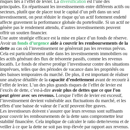
risques liés à l’effet de levier. La
diversification
est l’une des
principales. En répartissant les investissements entre différents actifs ou
secteurs, plutôt que de placer tout le capital d’un prêt dans un seul
investissement, on peut réduire le risque qu’un actif fortement endetté
affecte gravement la performance globale du portefeuille. Si un actif ne
génère pas le rendement attendu, d’autres investissements peuvent
offrir un soutien financier.
Une autre stratégie efficace est la mise en place d’un fonds de réserve.
Avoir un
fonds d’urgence
aide à couvrir les remboursements de la
dette
au cas où l’investissement ne génèrerait pas les revenus prévus.
Cela est particulièrement utile dans les investissements immobiliers ou
les actifs générant des flux de trésorerie passifs, comme les revenus
locatifs. Le fonds de réserve protège l’investisseur contre des situations
imprévues, telles que des périodes de vacance dans les propriétés ou
des baisses temporaires du marché. De plus, il est important de réaliser
une analyse détaillée de la
capacité d’endettement
avant de recourir à
l’effet de levier. L’un des plus grands risques de l’effet de levier est
l’excès de dette, c’est-à-dire
avoir plus de dettes que ce que l’on
peut gérer avec ses revenus.
Lorsque l’effet de levier est excessif,
l’investissement devient vulnérable aux fluctuations du marché, et les
effets d’une baisse de valeur de l’actif peuvent être graves.
Les investisseurs doivent s’assurer que leurs revenus sont suffisants
pour couvrir les remboursements de la dette sans compromettre leur
stabilité financière. Cela implique de calculer le ratio dette/revenu et de
veiller à ce que la dette ne soit pas trop élevée par rapport aux revenus.